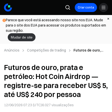
Criar conta
Parece que você está acessando nosso site nos EUA. Mude
para o site dos EUA para acessar os produtos suportados em
sua região.
Mudar de site
Anúncios
Competições de trading
Futuros de ouro,
prata e petróleo:
Hot Coin Airdrop —
Futuros de ouro, prata e
registre-se para
receber US$ 5, até
petróleo: Hot Coin Airdrop —
US$ 240 por pessoa
registre-se para receber US$ 5,
até US$ 240 por pessoa
12/06/2026 07:23 (UTC)
6.027
visualizações