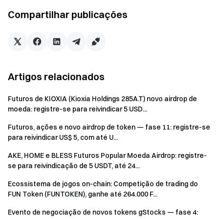
Observações:
Compartilhar publicações
Os participantes devem clicar no botão [Participe
agora] na página do evento para se registrar e concluir
a verificação de identidade para receber as
recompensas.
Artigos relacionados
Na [Recompensa 1], "novos negociadores de futuros"
refere-se a usuários que nunca realizaram negociações
Futuros de KIOXIA (Kioxia Holdings 285A.T) novo airdrop de
de futuros desde o cadastro.
moeda: registre-se para reivindicar 5 USD...
Durante o evento, os usuários devem selecionar o par
Futuros, ações e novo airdrop de token — fase 11: registre-se
de futuros perpétuos XAU/USDT, XAG/USDT, CL/USDT e
para reivindicar US$ 5, com até U...
BZ/USDT para negociar. Volume de negociação =
AKE, HOME e BLESS Futuros Popular Moeda Airdrop: registre-
quantidade comprada + quantidade vendida.
se para reivindicação de 5 USDT, até 24...
As recompensas serão distribuídas em USDT; todas
Ecossistema de jogos on-chain: Competição de trading do
as recompensas serão creditadas nas contas dos
FUN Token (FUNTOKEN), ganhe até 264.000 F...
usuários em até 14 dias úteis após o término do evento.
Evento de negociação de novos tokens gStocks — fase 4:
Se um usuário participar de outros eventos