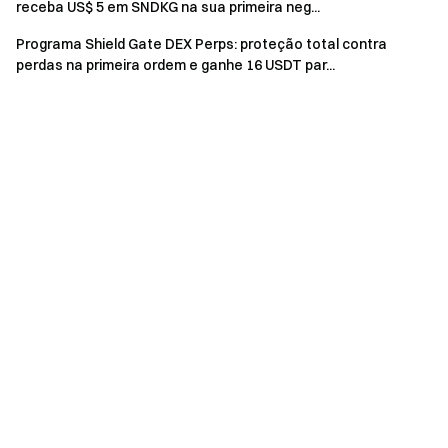
receba US$ 5 em SNDKG na sua primeira neg...
semelhantes na Gate ao mesmo tempo, receberá a
recompensa de apenas um evento.
Programa Shield Gate DEX Perps: proteção total contra
perdas na primeira ordem e ganhe 16 USDT par...
Cadastros em massa de contas falsas, manipulação
maliciosa de volume, autonegociação, ordens
combinadas e outros comportamentos fraudulentos
são estritamente proibidos. Múltiplas contas
pertencentes ao mesmo usuário verificado serão
tratadas como uma única conta. Subcontas não são
elegíveis para participar deste evento.
Market makers, empresas, instituições, contas
afiliadas e subafiliadas não são elegíveis para participar
deste evento.
Em caso de discrepâncias entre a versão traduzida e
a versão em inglês, a versão em inglês prevalecerá.
A Gate se reserva o direito de interpretação final
deste evento.