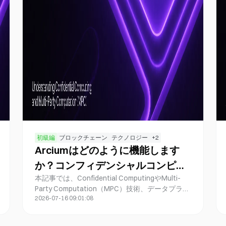
初級編
ブロックチェーン
テクノロジー
+
2
Arciumはどのように機能します
か？コンフィデンシャルコンピュ
本記事では、Confidential ComputingやMulti-
ーティングおよびMPCテクノロジ
Party Computation（MPC）技術、データプライ
ーアーキテクチャの詳細をご紹介
2026-07-16 09:01:08
バシー保護の仕組みを検証し、Arciumが安全で
します。
検証可能なブロックチェーンコンピューティング
環境をどのように構築しているかについて解説い