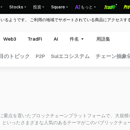
Stocks
投資
Square
もっと
ているようです。 ご利用の地域でサポートされている商品にアクセスす
Web3
TradFi
AI
件名
用語集
目のトピック
P2P
Suiエコシステム
チェーン抽象
に重点を置いたブロックチェーンプラットフォームで、大規模な
n）といったさまざまな人気のあるテーマがこのパブリックチェ