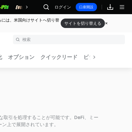
報酬
ログイン
口座開設
るには、米国向けサイトへ切り替
サイトを切り替える
化
オプション
クイックリード
ビデオ
デイリーレ
取引を処理することが可能です。DeFi、ミー
ーン上で展開されています。