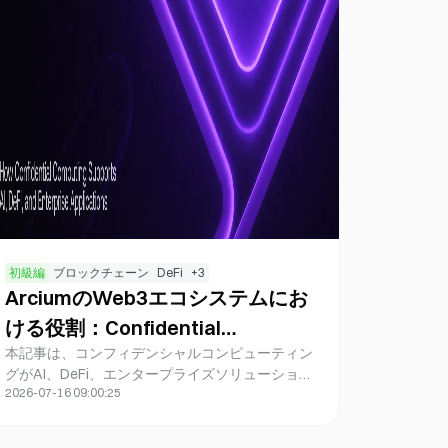
初級編
ブロックチェーン
DeFi
+
3
ArciumのWeb3エコシステムにお
ける役割：Confidential
本記事は、コンフィデンシャルコンピューティン
ComputingがAI、DeFi、エンター
グがAI、DeFi、エンタープライズソリューショ
プライズアプリケーションをどの
2026-07-16 09:00:25
ン、デベロッパーエコシステムとどのように結び
ように支えるのか？
つくかを分析し、ブロックチェーンインフラにお
けるコンフィデンシャルコンピューティングの今