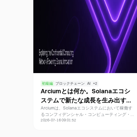
初級編
ブロックチェーン
AI
+
2
Arciumとは何か。Solanaエコシ
ステムで新たな成長を生み出す機
Arciumは、Solanaエコシステムにおいて稼働す
密計算ネットワークの役割を解説
るコンフィデンシャル・コンピューティング・ネ
します
2026-07-16 09:01:52
ットワークで、MPCテクノロジーによる暗号化デ
ータ処理機能を提供しています。合計計算数は最
近100万件を突破し、これによりZINCはSolana上