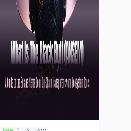
初級編
「ミーム」
Solana