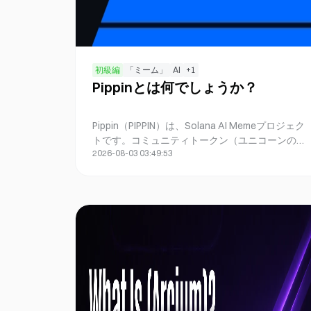
初級編
「ミーム」
AI
+
1
Pippinとは何でしょうか？
Pippin（PIPPIN）は、Solana AI Memeプロジェク
トです。コミュニティトークン（ユニコーンのペ
2026-08-03 03:49:53
ルソナ）と、役割・目標・記憶・ツールスキルを
管理するオープンソースのエージェントフレーム
ワークという2層構造で展開されています。
BabyAGI型ループやデモ、供給集中度を評価して
ください。L1ナラティブは評価対象ではありませ
ん。