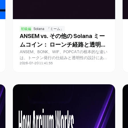
初級編
Solana
「ミーム」
ANSEM vs. その他の Solana ミー
ムコイン： ローンチ経路と透明性
ANSEM、BONK、WIF、POPCATの根本的な違い
の違い
は、トークン発行の仕組みと透明性の設計にあり
2026-07-20 11:41:55
ます。ANSEMはPump.funの結合曲線を経て
PumpSwap上で流通し、その上位層としてフロン
トエンド優先のMercadoターミナルが配置されて
います。一方、他の3つは主にRaydiumでのフェ
アローンチや大規模なAirDropを採用していま
す。この違いは、The Black Bull（ANSEM）が重
視するPump.funパス、オンチェーンデータの可
読性、そしてRadar/Pods/Terminalのツール層に
直接関連しています。