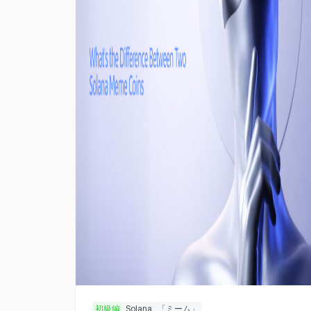
初級編
Solana
「ミーム」