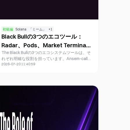
初級編
Solana
「ミーム」
+
1
Black Bullの3つのエコツール：
Radar、Pods、Market Terminal
The Black Bullの3つのエコシステムツールは、そ
はどのように機能するのでしょう
れぞれ明確な役割を担っています。Ansem-call
か？
2026-07-20 11:40:59
RadarはAnsem関連のオンチェーンシグナルとコ
ミュニティシグナルを追跡します。LP Podsは
PumpSwap上のコミュニティ流動性をノンカスト
ディアル方式で管理します。Market Terminalは
ブラウザからANSEMの価格、流動性、取引高、
時価総額、およびポジション分布を直接読み取り
ます。なお、これら3つのツールはいずれも、
SolanaウォレットにおけるSPLの保有および振替
操作を代替するものではありません。