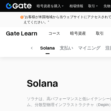
暗号資産を購入
相場情報
取引
先物
"お客様が米国地域から当ウェブサイトにアクセスされ
えてください。"
Gate Learn
コース
暗号資産
取引
システム
Layer 2
Solana
支払い
マイニング
注
Solana
ソラナは、高パフォーマンスと低レイテンシー
ム、分散型物理インフラストラクチャ（Depi