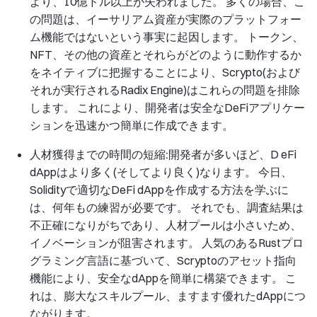
より、10億ドル以上が失われました。 多くの場合、こ
の問題は、イーサリアム資産が実際のプラットフォー
ム機能ではないという事実に起因します。 トークン、
NFT、その他の資産とそれらがどのように動作するか
をネイティブに把握することにより、Scrypto(および
それが実行されるRadix Engine)はこれらの問題を排除
します。 これにより、開発者は安全なDeFiアプリケー
ションを迅速かつ簡単に作成できます。
人材獲得までの時間の短縮:開発者
が多いほど、D eFi
dAppはより多く(そしてより良く)なります。 今日、
Solidityで適切なDeFi dAppを作成する方法を学ぶに
は、何年もの練習が必要です。 それでも、調査結果は
不正確になりがちであり、人材プールは小さいため、
イノベーションが阻害されます。 人気のあるRustプロ
グラミング言語に基づいて、Scryptoのアセット指向
機能により、安全なdAppを簡単に構築できます。 こ
れは、膨大なスキルプール、ますます優れたdAppにつ
ながります。