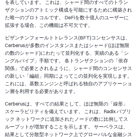
を表しています。 これは、シャード間のすべてのトラン
ザクションのアトミック構成を可能にするために構築され
た唯一のプロトコルです。 DeFiを数十億人のユーザーに
拡張する場合、この機能は不可欠です。
ビザンチンフォールトトレランス(BFT)コンセンサスは、
Cerberusが多数のインスタンスまたはシャード(ほぼ無限
の数のシャード)にわたって並列化する、実績のある「シ
ングルパイプ」手順です。 各トランザクションの「依存
関係」で必要とされるように、シャード間のコンセンサス
の新しい「編組」同期によってこの並列化を実現します。
これには、基数エンジンと呼ばれる独自のアプリケーショ
ン層を利用する必要があります。
Cerberusは、すべての結果として、ほぼ無限の「線形」
スケーラビリティを備えています。 これは、Radix パブリ
ック ネットワークに追加されたノードの数に比例してス
ループットが増加することを示します。 サーベラスは、
結果として分散型ネットワーク上でグローバルな金融シス