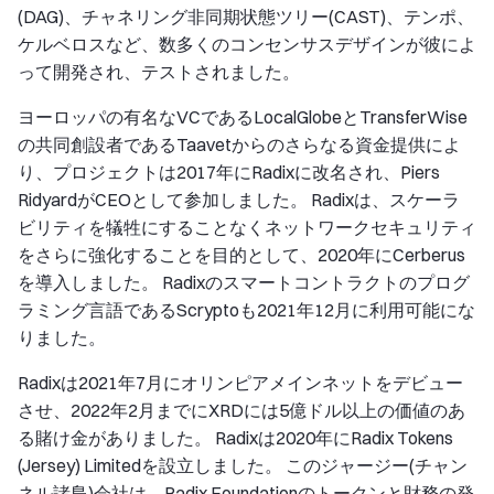
(DAG)、チャネリング非同期状態ツリー(CAST)、テンポ、
ケルベロスなど、数多くのコンセンサスデザインが彼によ
って開発され、テストされました。
ヨーロッパの有名なVCであるLocalGlobeとTransferWise
の共同創設者であるTaavetからのさらなる資金提供によ
り、プロジェクトは2017年にRadixに改名され、Piers
RidyardがCEOとして参加しました。 Radixは、スケーラ
ビリティを犠牲にすることなくネットワークセキュリティ
をさらに強化することを目的として、2020年にCerberus
を導入しました。 Radixのスマートコントラクトのプログ
ラミング言語であるScryptoも2021年12月に利用可能にな
りました。
Radixは2021年7月にオリンピアメインネットをデビュー
させ、2022年2月までにXRDには5億ドル以上の価値のあ
る賭け金がありました。 Radixは2020年にRadix Tokens
(Jersey) Limitedを設立しました。 このジャージー(チャン
ネル諸島)会社は、Radix Foundationのトークンと財務の発