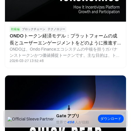
初級編
ブロックチェーン
テクノロジー
ONDOトークン経済モデル：プラットフォームの成
長とユーザーエンゲージメントをどのように推進す
ONDOは、Ondo Financeエコシステムの中核を担うガバナ
るのか
ンストークンかつ価値捕捉トークンです。主な目的は、トー
2026-03-27 13:52:46
クンインセンティブの仕組みを活用し、従来型金融資産
（RWA）とDeFiエコシステムをシームレスに統合すること
で、オンチェーン資産運用や収益プロダクトの大規模な成長
を促進することにあります。
Gate アプリ
ダウンロード
世界で
45M
人が信頼