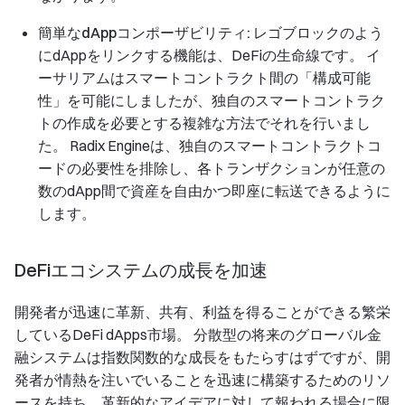
簡単なdAppコンポーザビリティ:
レゴブロックのよう
にdAppをリンクする機能は、DeFiの生命線です。 イ
ーサリアムはスマートコントラクト間の「構成可能
性」を可能にしましたが、独自のスマートコントラク
トの作成を必要とする複雑な方法でそれを行いまし
た。 Radix Engineは、独自のスマートコントラクトコ
ードの必要性を排除し、各トランザクションが任意の
数のdApp間で資産を自由かつ即座に転送できるように
します。
DeFiエコシステムの成長を加速
開発者が迅速に革新、共有、利益を得ることができる繁栄
しているDeFi dApps市場。 分散型の将来のグローバル金
融システムは指数関数的な成長をもたらすはずですが、開
発者が情熱を注いでいることを迅速に構築するためのリソ
ースを持ち、革新的なアイデアに対して報われる場合に限