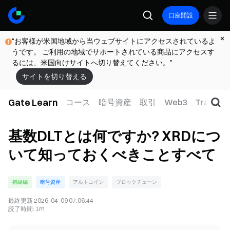
口座開設
"お客様が米国地域から当ウェブサイトにアクセスされているよ
うです。 ご利用の地域でサポートされている商品にアクセスす
るには、米国向けサイトへ切り替えてください。"
サイトを切り替える
Gate Learn
コース
暗号資産
取引
Web3
TradFi
基数DLTとは何ですか? XRDにつ
いて知っておくべきことすべて
初級編
暗号資産
アルトコイン
ブロックチェーン
最終更新
2026-04-09 07:06:44
読了時間
:
1m