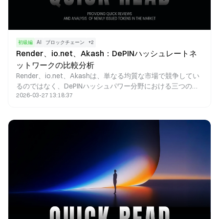
初級編
AI
ブロックチェーン
+
2
Render、io.net、Akash：DePINハッシュレートネ
ットワークの比較分析
Render、io.net、Akashは、単なる均質な市場で競争してい
るのではなく、DePINハッシュパワー分野における三つの異
2026-03-27 13:18:37
なるアプローチを体現しています。それぞれが独自の技術路
線を進んでおり、GPUレンダリング、AIハッシュパワーのオ
ーケストレーション、分散型クラウドコンピューティングと
いう特徴があります。Renderは、高品質なGPUレンダリング
タスクの提供に注力し、結果検証や強固なクリエイターエコ
システムの構築を重視しています。io.netはAIモデルのトレ
ーニングと推論に特化し、大規模なGPUオーケストレーショ
ンとコスト最適化を主な強みとしています。Akashは多用途
な分散型クラウドマーケットプレイスを確立し、競争入札メ
カニズムにより低コストのコンピューティングリソースを提
供しています。