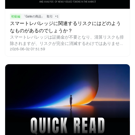
初級編
「Gateの商品」
取引
+
1
スマートレバレッジに関連するリスクにはどのよう
なものがあるのでしょうか？
スマートレバレッジは証拠金が不要となり、清算リスクも排
除されますが、リスクが完全に消滅するわけではありませ
2026-06-02 07:51:59
ん。主なリスクは、動的レバレッジ機構による収益の不確実
性、また市場変動時の収益減少や経路依存性、急激な市場環
境によって生じます。さらに、極端な状況下では純資産価値
（NAV）が大幅に変動する場合があり、ユーザーがレバレッ
ジを制御できる範囲が限られるため、戦略的な柔軟性にも制
約が生じます。このように、スマートレバレッジはリスクを
根本的に低減するものではなく、リスクの構造を変化させる
ものです。仕組みを十分に理解した上で、戦略的に使用する
方に最適な機能です。