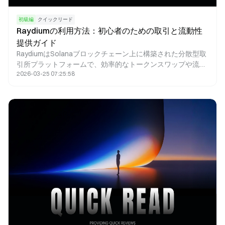
初級編
クイックリード
Raydiumの利用方法：初心者のための取引と流動性
提供ガイド
RaydiumはSolanaブロックチェーン上に構築された分散型取
引所プラットフォームで、効率的なトークンスワップや流動
2026-03-25 07:25:58
性提供、ファーミングをサポートしています。本記事では、
Raydiumの利用方法、取引の流れ、そして初心者が押さえて
おくべき重要なポイントについて分かりやすく解説します。