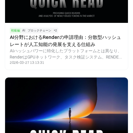
初級編
AI
ブロックチェーン
+
2
AI分野におけるRenderの申請理由：分散型ハッシュ
レートが人工知能の発展を支える仕組み
AIハッシュパワーに特化したプラットフォームとは異なり、
RenderはGPUネットワーク、タスク検証システム、RENDER
2026-03-27 13:13:31
トークンインセンティブモデルを組み合わせている点が際立
っています。この構成により、Renderは特定のAIシナリオ、
特にグラフィックス計算を必要とするAIアプリケーションに
おいて、優れた適応性と柔軟性を提供します。