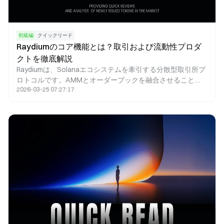
初級編
クイックリード
Raydiumのコア機能とは？取引および流動性プロダ
クトを徹底解説
Raydiumは、Solanaエコシステムを牽引する分散型取引所プ
ロトコルです。AMMとオーダーブックを融合させること
2026-03-25 07:27:17
で、高速スワップ、流動性マイニング、プロジェクトローン
チ、ファーミング報酬など、幅広いDeFi機能を提供していま
す。本記事では、Raydiumの基本的な仕組みと実際の活用例
を包括的に解説します。