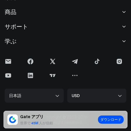
当社について
商品
採用情報
P2P
サポート
ニュースルーム
交換 & ブロック取引
VIP特典
F1 Oracle Red Bull Racing 公式スポンサー
学ぶ
現物取引
機関向けサービス
利用規約
アカデミー
証拠金取引
フィードバック
リスク警告
Gateニュース
投資センター
お知らせ
プライバシー規約
Gateブログ
ETF
手数料
クッキーポリシー
暗号貨百科事典
先物
ヘルプセンター
メディアキット
Gateリサーチ
CFD
日本語
USD
上場申請
準備金証明
ビットコイン半減期
株式
スマートコントラクトセキュリティ
ライセンス
ETHアップグレード
Alpha
開発者（API）
セキュリティ
Gate アプリ
Copyright © 2013-2026.
ダウンロード
ビッグデータ
Gate Pay
All Right Reserved.
世界で
45M
人が信頼
認証検索
GateToken (GT)
暗号貨価格