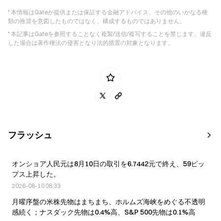
* 本情報はGateが提供または保証する金融アドバイス、その他のいかなる種
類の推奨を意図したものではなく、構成するものではありません。
* 本記事はGateを参照することなく複製/送信/複写することを禁じます。違反
した場合は著作権法の侵害となり法的措置の対象となります。
フラッシュ
オンショア人民元は8月10日の取引を6.7442元で終え、59ピッ
プス上昇した。
2026-08-10 08:33
月曜序盤の米株先物はまちまち、ホルムズ海峡をめぐる不透明
感続く；ナスダック先物は0.4%高、S&P 500先物は0.1%高