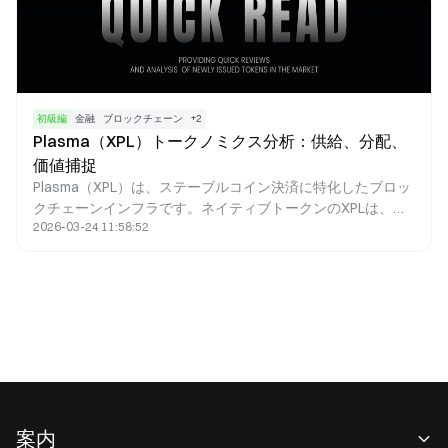
初級編
金融
ブロックチェーン
+
2
Plasma（XPL）トークノミクス分析：供給、分配、
価値捕捉
Plasma（XPL）は、ステーブルコイン決済に特化したブロッ
クチェーンインフラです。ネイティブトークンのXPLは、ガ
2026-03-24 11:58:52
ス料金の支払い、バリデータへのインセンティブ、ガバナン
スへの参加、価値の捕捉といった、ネットワーク内で重要な
機能を果たします。XPLのトークノミクスは高頻度決済に最
適化されており、インフレ型の分配と手数料バーンの仕組み
を組み合わせることで、ネットワークの拡大と資産の希少性
の間に持続的なバランスを実現しています。
案内