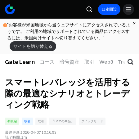
口座開設
"お客様が米国地域から当ウェブサイトにアクセスされているよ
うです。 ご利用の地域でサポートされている商品にアクセスす
るには、米国向けサイトへ切り替えてください。"
サイトを切り替える
Gate Learn
コース
暗号資産
取引
Web3
TradFi
スマートレバレッジを活用する
際の最適なシナリオとトレーデ
ィング戦略
初級編
取引
取引
「Gateの商品」
クイックリード
最終更新
2026-04-07 10:16:53
読了時間
:
2m