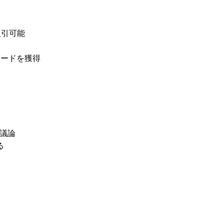
取引可能
リワードを獲得
議論
る