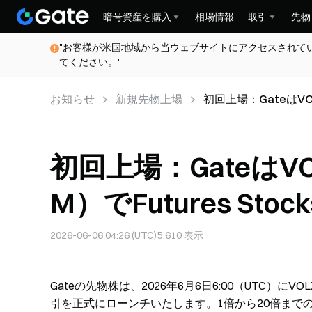
暗号資産を購入
相場情報
取引
先物
"お客様が米国地域から当ウェブサイトにアクセスされて
てください。"
お知らせ
新規先物上場
初回上場：GateはVOL
チします
初回上場：GateはV
M）でFutures St
2026-06-06 04:26 (UTC)
5,610
表示
Gateの先物株は、2026年6月6日6:00（UTC）
引を正式にローンチいたします。1倍から20倍まで