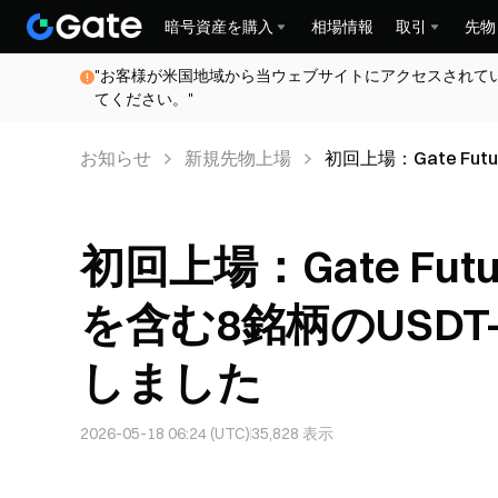
暗号資産を購入
相場情報
取引
先物
"お客様が米国地域から当ウェブサイトにアクセスされて
てください。"
お知らせ
新規先物上場
初回上場：Gate Fu
先物をローンチしま
初回上場：Gate Fut
を含む8銘柄のUSD
しました
2026-05-18 06:24 (UTC)
35,828
表示