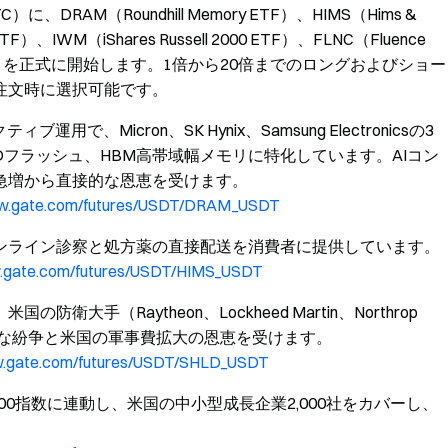
TC）に、DRAM（Roundhill Memory ETF）、HIMS（Hims &
ch ETF）、IWM（iShares Russell 2000 ETF）、FLNC（Fluence
ライブ取引を正式に開始します。1倍から20倍までのロングおよびショー
注文時に選択可能です。
Micron、SK Hynix、Samsung Electronicsの3
Dフラッシュ、HBM高帯域幅メモリに特化しています。AIコン
急増から直接的な恩恵を受けます。
ww.gate.com/futures/USDT/DRAM_USDT
ンライン診察と処方薬の直接配送を消費者に提供しています。
w.gate.com/futures/USDT/HIMS_USDT
手（Raytheon、Lockheed Martin、Northrop
学的な紛争と米国の軍事費拡大の恩恵を受けます。
w.gate.com/futures/USDT/SHLD_USDT
2000指数に連動し、米国の中小型成長企業2,000社をカバーし、