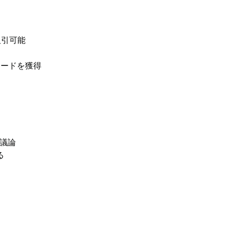
取引可能
リワードを獲得
議論
る