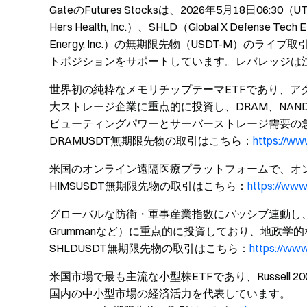
GateのFutures Stocksは、2026年5月18日06:30（U
Hers Health, Inc.）、SHLD（Global X Defense Te
Energy, Inc.）の無期限先物（USDT-M）の
トポジションをサポートしています。レバレッジは
世界初の純粋なメモリチップテーマETFであり、アクティブ運用で、
大ストレージ企業に重点的に投資し、DRAM、NAN
ピューティングパワーとサーバーストレージ需要の
DRAMUSDT無期限先物の取引はこちら：
https://w
米国のオンライン遠隔医療プラットフォームで、オ
HIMSUSDT無期限先物の取引はこちら：
https://ww
グローバルな防衛・軍事産業指数にパッシブ連動し、米国の防衛大
Grummanなど）に重点的に投資しており、地政
SHLDUSDT無期限先物の取引はこちら：
https://ww
米国市場で最も主流な小型株ETFであり、Russell 
国内の中小型市場の経済活力を代表しています。