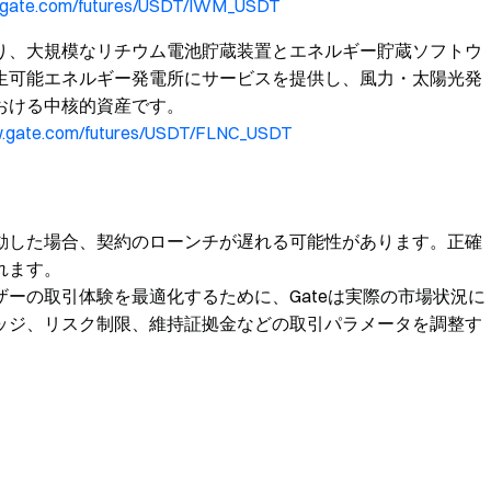
.gate.com/futures/USDT/IWM_USDT
り、大規模なリチウム電池貯蔵装置とエネルギー貯蔵ソフトウ
生可能エネルギー発電所にサービスを提供し、風力・太陽光発
おける中核的資産です。
w.gate.com/futures/USDT/FLNC_USDT
動した場合、契約のローンチが遅れる可能性があります。正確
れます。
ーの取引体験を最適化するために、Gateは実際の市場状況に
ッジ、リスク制限、維持証拠金などの取引パラメータを調整す