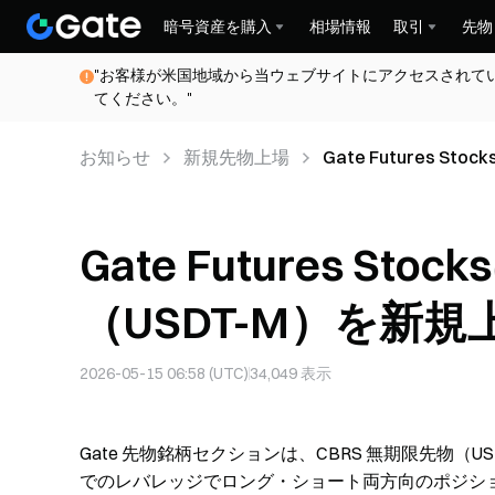
暗号資産を購入
相場情報
取引
先物
"お客様が米国地域から当ウェブサイトにアクセスされて
てください。"
お知らせ
新規先物上場
Gate Futures 
Gate Futures St
（USDT-M）を新
2026-05-15 06:58 (UTC)
34,049
表示
Gate 先物銘柄セクションは、CBRS 無期限先物（
でのレバレッジでロング・ショート両方向のポジシ