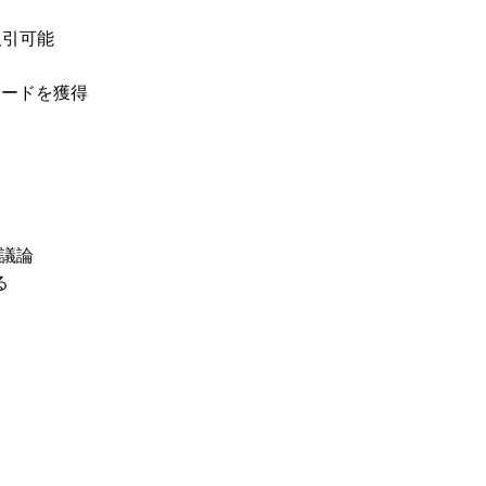
取引可能
リワードを獲得
議論
る