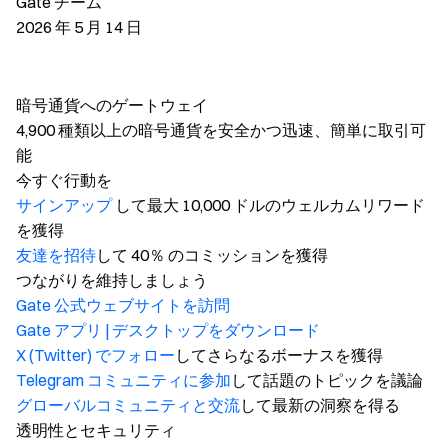
Gate チーム
2026 年 5 月 14 日
暗号通貨へのゲートウェイ
4,900 種類以上の暗号通貨を安全かつ迅速、簡単に取引可
能
今すぐ行動を
サインアップ
して最大 10,000 ドルのウェルカムリワード
を獲得
友達を招待
して 40％ のコミッションを獲得
つながりを維持しましょう
Gate 公式ウェブサイトを訪問
Gate アプリ | デスクトップをダウンロード
X (Twitter) でフォロー
してさらなるボーナスを獲得
Telegram コミュニティに参加
して話題のトピックを議論
グローバルコミュニティと交流
して最新の洞察を得る
透明性とセキュリティ