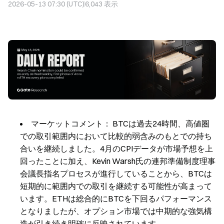
2026-05-13 07:30 (UTC)
6,043
表示
マーケットコメント：
BTCは過去24時間、高値圏
での取引範囲内において比較的弱含みのもとでの持ち
合いを継続しました。4月のCPIデータが市場予想を上
回ったことに加え、Kevin Warsh氏の連邦準備制度理事
会議長指名プロセスが進行していることから、BTCは
短期的に範囲内での取引を継続する可能性が高まって
います。ETHは総合的にBTCを下回るパフォーマンス
となりましたが、オプション市場では中期的な強気構
造が引き続き明確に反映されています。