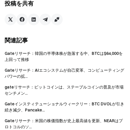
投稿を共有
Gate チーム
2026 年 5 月 13 日
関連記事
暗号通貨へのゲートウェイ
4,900 種類以上の暗号通貨を安全かつ迅速、簡単に取引可
Gateリサーチ：韓国の半導体株が急落する中、BTCは$64,000を
上回って推移
能
今すぐ行動を
Gateリサーチ：AIエコシステムが自己変革、コンピューティング
サインアップ
して最大 10,000 ドルのウェルカムリワード
パワーの拡...
を獲得
gateリサーチ：ビットコインは、ステーブルコインの普及が市場
友達を招待
して 40％ のコミッションを獲得
センチメン...
つながりを維持しましょう
Gate 公式ウェブサイトを訪問
Gateインスティテューショナルウィークリー：BTC DVOLが引き
続き減少、Pancake...
Gate アプリ | デスクトップをダウンロード
X (Twitter) でフォロー
してさらなるボーナスを獲得
Gateリサーチ：米国の株価指数が史上最高値を更新、NEARはプ
Telegram コミュニティに参加
して話題のトピックを議論
ロトコルのソ...