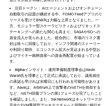
注目トークン：
AIエージェントおよびオンチェーン
自動取引の話題が継続する中、FOMO Feedアプリのリ
リースを受けてBNKRは大幅な上昇となりました。一
方、モジュラー型スケーラビリティおよびリキッドス
テーキングへの新たな関心も高まり、SAGAやSDへの
資金流入が見られました。総合的に、市場のリスク選
好は徐々に回復しており、インフラ関連のストーリー
や利回り期待、エコシステム拡大が見込まれる中型お
よびマイナー銘柄資産への資金再配置が始まっていま
す。
Alphaインサイト：
連邦準備制度理事会はKevin
Warsh氏を理事として正式に承認しており、議長就任
の承認も早ければ水曜日にも行われる可能性がありま
す。Aaveは、Arbitrum上で攻撃者のrsETHを焼却する
など、rsETH回復プランの第1フェーズが完了したこと
を確認しました。また、Sei Networkはネットワークが
完全なEVM重視型アーキテクチャへと段階的に移行す