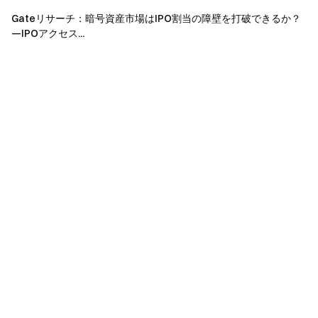
グローバルコミュニティと交流
して最新の洞察を得る
Gateリサーチ：暗号資産市場はIPO割当の障壁を打破できるか？
透明性とセキュリティ
—IPOアクセス...
100％ の準備金証明をチェック