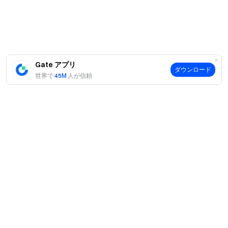
Gate アプリ
ダウンロード
世界で
45M
人が信頼
案内
当社について
商品
採用情報
P2P