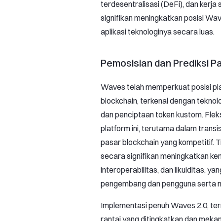
terdesentralisasi (DeFi), dan kerj
signifikan meningkatkan posisi Wa
aplikasi teknologinya secara luas.
Pemosisian dan Prediksi P
Waves telah memperkuat posisi pl
blockchain, terkenal dengan teknolo
dan penciptaan token kustom. Fleks
platform ini, terutama dalam transi
pasar blockchain yang kompetitif. 
secara signifikan meningkatkan ke
interoperabilitas, dan likuiditas, y
pengembang dan pengguna serta m
Implementasi penuh Waves 2.0, term
rantai yang ditingkatkan dan meka