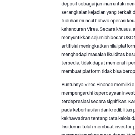
deposit sebagai jaminan untuk me
serangkaian kejadian yang terkait 
tuduhan muncul bahwa operasi ke
kehancuran Vires. Secara khusus,
menyuntikkan sejumlah besar USDN
artifisial meningkatkan nilai platf
menghadapi masalah likuiditas bes
tersedia, tidak dapat memenuhi pe
membuat platform tidak bisa berope
Runtuhnya Vires Finance memiliki e
mempengaruhi kepercayaan inves
terdepresiasi secara signifikan. K
pada keberhasilan dan kredibilitas
kekhawatiran tentang tata kelola
Insiden ini telah membuat investo