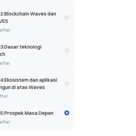
 2
:
Blockchain Waves dan
VES
aftar
 3
:
Dasar teknologi
ch
aftar
 4
:
Ekosistem dan aplikasi
ngun di atas Waves
ftar
 5
:
Prospek Masa Depan
aftar