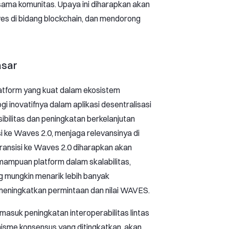
a sama komunitas. Upaya ini diharapkan akan
ves di bidang blockchain, dan mendorong
asar
atform yang kuat dalam ekosistem
gi inovatifnya dalam aplikasi desentralisasi
ibilitas dan peningkatan berkelanjutan
si ke Waves 2.0, menjaga relevansinya di
Transisi ke Waves 2.0 diharapkan akan
mampuan platform dalam skalabilitas,
ang mungkin menarik lebih banyak
eningkatkan permintaan dan nilai WAVES.
asuk peningkatan interoperabilitas lintas
nisme konsensus yang ditingkatkan, akan