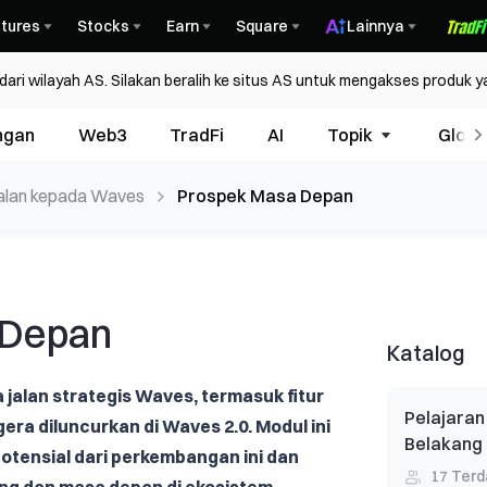
tures
Stocks
Earn
Square
Lainnya
ri wilayah AS. Silakan beralih ke situs AS untuk mengakses produk y
ngan
Web3
TradFi
AI
Topik
Glosa
alan kepada Waves
Prospek Masa Depan
 Depan
Katalog
jalan strategis Waves, termasuk fitur
Pelajaran
ra diluncurkan di Waves 2.0. Modul ini
Belakang
tensial dari perkembangan ini dan
17
Terd