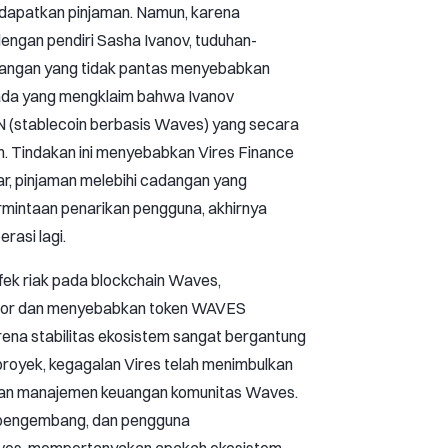
ndapatkan pinjaman. Namun, karena
dengan pendiri Sasha Ivanov, tuduhan-
uangan yang tidak pantas menyebabkan
 ada yang mengklaim bahwa Ivanov
 (stablecoin berbasis Waves) yang secara
orm. Tindakan ini menyebabkan Vires Finance
ar, pinjaman melebihi cadangan yang
rmintaan penarikan pengguna, akhirnya
rasi lagi.
fek riak pada blockchain Waves,
tor dan menyebabkan token WAVES
arena stabilitas ekosistem sangat bergantung
 proyek, kegagalan Vires telah menimbulkan
 dan manajemen keuangan komunitas Waves.
r, pengembang, dan pengguna