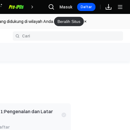
Hadiah
Masuk
Daftar
ang didukung di wilayah Anda.
Beralih Situs
rium
 1
:
Pengenalan dan Latar
aftar