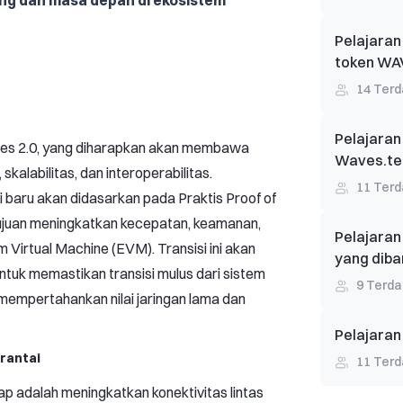
ng dan masa depan di ekosistem
Pelajaran
token WA
14
Terd
Pelajaran
ves 2.0, yang diharapkan akan membawa
Waves.te
 skalabilitas, dan interoperabilitas.
11
Terd
baru akan didasarkan pada Praktis Proof of
ujuan meningkatkan kecepatan, keamanan,
Pelajaran
 Virtual Machine (EVM). Transisi ini akan
yang diba
ntuk memastikan transisi mulus dari sistem
9
Terda
 mempertahankan nilai jaringan lama dan
Pelajaran
 rantai
11
Terd
ap adalah meningkatkan konektivitas lintas