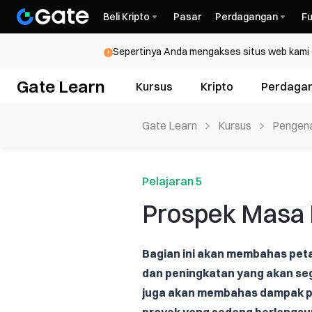
Beli Kripto
Pasar
Perdagangan
Fu
Sepertinya Anda mengakses situs web kami da
Gate Learn
Kursus
Kripto
Perdaga
Gate Learn
Kursus
Pengen
Pelajaran 5
Prospek Masa
Bagian ini akan membahas peta 
dan peningkatan yang akan sege
juga akan membahas dampak po