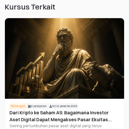
Kursus Terkait
Menengah
9
pelajaran
9310
peserta didik
Dari Kripto ke Saham AS: Bagaimana Investor
Aset Digital Dapat Mengakses Pasar Ekuitas
Seiring pertumbuhan pasar aset digital yang terus
Global