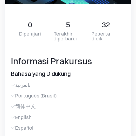
0
5
32
Dipelajari
Terakhir
Peserta
diperbarui
didik
Informasi Prakursus
Bahasa yang Didukung
بالعربية
Português (Brasil)
简体中文
English
Español