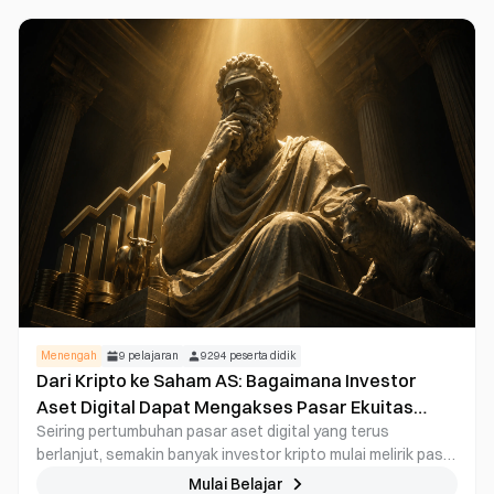
Menengah
9
pelajaran
9294
peserta didik
Dari Kripto ke Saham AS: Bagaimana Investor
Aset Digital Dapat Mengakses Pasar Ekuitas
Seiring pertumbuhan pasar aset digital yang terus
Global
berlanjut, semakin banyak investor kripto mulai melirik pasar
saham, khususnya pasar saham AS yang didominasi oleh
Mulai Belajar