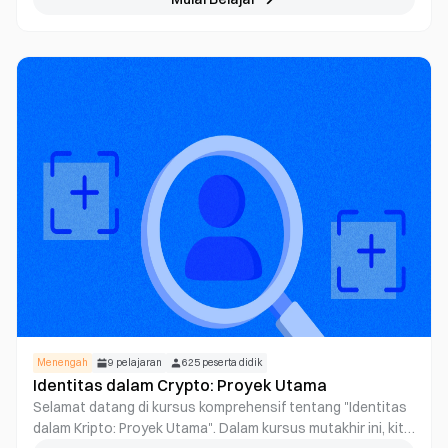
untuk mengikuti performa harga aset dasar dan
memperkuat pergerakan harganya hingga kelipatan target
tertentu. Anda dapat membeli dan menjual ETF dengan
metode yang serupa dengan Perdagangan Spot, tanpa
harus meminjam koin, memasang margin, atau mengelola
Posisi Kontrak sendiri. ETF memiliki risiko serta volatilitas
yang tinggi, sehingga lebih sesuai untuk Anda yang memiliki
penilaian jelas terhadap arah Market dalam jangka pendek.
Menengah
9
pelajaran
625
peserta didik
Identitas dalam Crypto: Proyek Utama
Selamat datang di kursus komprehensif tentang "Identitas
dalam Kripto: Proyek Utama". Dalam kursus mutakhir ini, kita