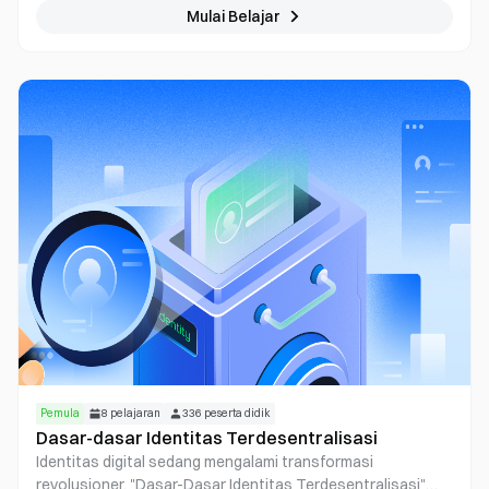
dalam Kripto" dirancang untuk membekali Anda dengan alat,
Mulai Belajar
pengetahuan, dan wawasan untuk menavigasi lanskap
dinamis ini dengan percaya diri. Apakah Anda siap untuk
menyelam dalam, memecahkan kompleksitas ranah kripto,
dan muncul sebagai investor yang terinformasi?
Pemula
8
pelajaran
336
peserta didik
Dasar-dasar Identitas Terdesentralisasi
Identitas digital sedang mengalami transformasi
revolusioner. "Dasar-Dasar Identitas Terdesentralisasi"