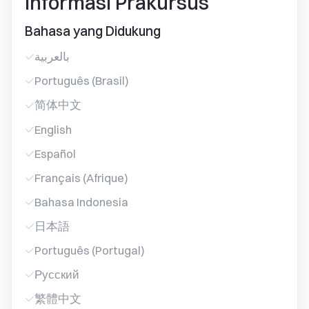
Informasi Prakursus
Bahasa yang Didukung
بالعربية
Português (Brasil)
简体中文
English
Español
Français (Afrique)
Bahasa Indonesia
日本語
Português (Portugal)
Русский
繁體中文