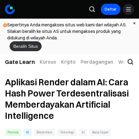
Daftar
Sepertinya Anda mengakses situs web kami dari wilayah AS.
Silakan beralih ke situs AS untuk mengakses produk yang
didukung di wilayah Anda.
Beralih Situs
Gate Learn
Kursus
Kripto
Perdagangan
Web3
Aplikasi Render dalam AI: Cara
Hash Power Terdesentralisasi
Memberdayakan Artificial
Intelligence
Pemula
AI
Blockchain
Teknologi
AI
Baca Cepat