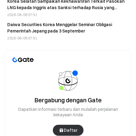
Korea Selatan Sampaikan Kekhawatiran Terkait Pasokan
LNG kepada Inggris atas Sanksi terhadap Rusia yang
Berlaku Januari Mendatang
2026-08-06 07:51
Daiwa Securities Korea Menggelar Seminar Obligasi
Pemerintah Jepang pada 3 September
2026-08-06 07:51
Bergabung dengan Gate
Dapatkan informasi terbaru dan mulailah perjalanan
kekayaan Anda
Daftar