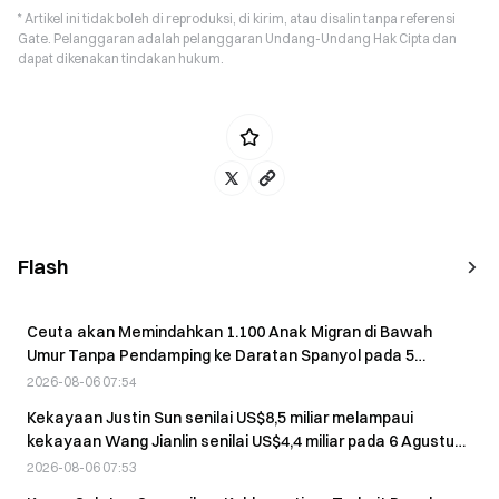
* Artikel ini tidak boleh di reproduksi, di kirim, atau disalin tanpa referensi
Gate. Pelanggaran adalah pelanggaran Undang-Undang Hak Cipta dan
dapat dikenakan tindakan hukum.
Flash
Ceuta akan Memindahkan 1.100 Anak Migran di Bawah
Umur Tanpa Pendamping ke Daratan Spanyol pada 5
Agustus
2026-08-06 07:54
Kekayaan Justin Sun senilai US$8,5 miliar melampaui
kekayaan Wang Jianlin senilai US$4,4 miliar pada 6 Agustus,
menurut Forbes.
2026-08-06 07:53