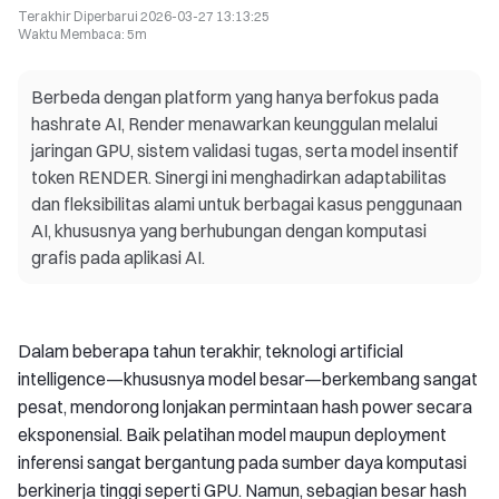
Terakhir Diperbarui
2026-03-27 13:13:25
Waktu Membaca
:
5m
Berbeda dengan platform yang hanya berfokus pada
hashrate AI, Render menawarkan keunggulan melalui
jaringan GPU, sistem validasi tugas, serta model insentif
token RENDER. Sinergi ini menghadirkan adaptabilitas
dan fleksibilitas alami untuk berbagai kasus penggunaan
AI, khususnya yang berhubungan dengan komputasi
grafis pada aplikasi AI.
Dalam beberapa tahun terakhir, teknologi artificial
intelligence—khususnya model besar—berkembang sangat
pesat, mendorong lonjakan permintaan hash power secara
eksponensial. Baik pelatihan model maupun deployment
inferensi sangat bergantung pada sumber daya komputasi
berkinerja tinggi seperti GPU. Namun, sebagian besar hash