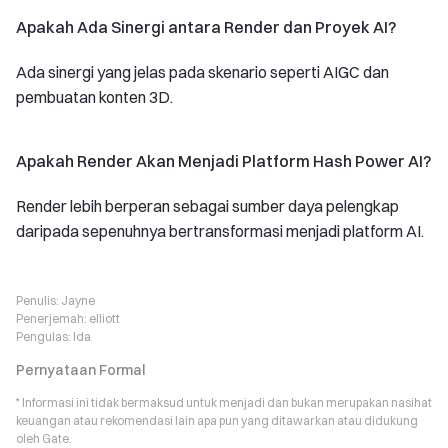
Apakah Ada Sinergi antara Render dan Proyek AI?
Ada sinergi yang jelas pada skenario seperti AIGC dan
pembuatan konten 3D.
Apakah Render Akan Menjadi Platform Hash Power AI?
Render lebih berperan sebagai sumber daya pelengkap
daripada sepenuhnya bertransformasi menjadi platform AI.
Penulis:
Jayne
Penerjemah:
elliott
Pengulas:
Ida
Pernyataan Formal
* Informasi ini tidak bermaksud untuk menjadi dan bukan merupakan nasihat
keuangan atau rekomendasi lain apa pun yang ditawarkan atau didukung
oleh Gate.