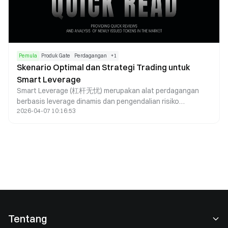
Pemula
Produk Gate
Perdagangan
+
1
Skenario Optimal dan Strategi Trading untuk
Smart Leverage
Smart Leverage (杠杆无忧) merupakan alat perdagangan
berbasis leverage dinamis dan pengendalian risiko
2026-04-07 10:16:53
otomatis, dengan efektivitas yang sangat bergantung pada
kondisi pasar serta cara penggunaan. Di pasar yang sedang
tren, Smart Leverage mampu memperbesar keuntungan
dengan mengikuti tren utama. Di pasar sideways,
mekanisme rebalancing dinamisnya berfungsi mengurangi
risiko. Untuk perdagangan jangka pendek, alat ini
meningkatkan efisiensi modal. Smart Leverage juga dapat
digunakan dalam strategi hedging guna menekan volatilitas
portofolio. Namun, Smart Leverage tidak diperuntukkan
bagi holding jangka panjang maupun pasar dengan
Tentang
ketidakpastian tinggi. Kunci pemanfaatannya terletak pada