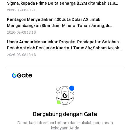
Sigma, kepada Prime Delta seharga $12M ditambah 11,6
juta saham
2026-08-08 13:21
Pentagon Menyediakan 400 Juta Dolar AS untuk
Mengembangkan Skandium, Mineral Tanah Jarang, di
Australia pada 8 Agustus
2026-08-08 13:16
Under Armour Menurunkan Proyeksi Pendapatan Setahun
Penuh setelah Penjualan Kuartal I Turun 3%; Saham Anjlok
4,84% dalam Perdagangan Pra-Pasar
2026-08-08 13:16
Bergabung dengan Gate
Dapatkan informasi terbaru dan mulailah perjalanan
kekayaan Anda