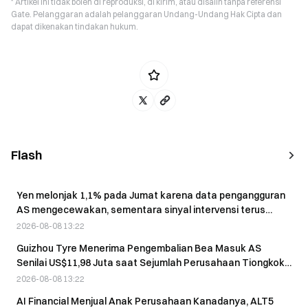
* Artikel ini tidak boleh di reproduksi, di kirim, atau disalin tanpa referensi
Gate. Pelanggaran adalah pelanggaran Undang-Undang Hak Cipta dan
dapat dikenakan tindakan hukum.
Flash
Yen melonjak 1,1% pada Jumat karena data pengangguran
AS mengecewakan, sementara sinyal intervensi terus
berlanjut
2026-08-08 13:22
Guizhou Tyre Menerima Pengembalian Bea Masuk AS
Senilai US$11,98 Juta saat Sejumlah Perusahaan Tiongkok
Dikabarkan Mengklaim Pengembalian Pajak
2026-08-08 13:22
AI Financial Menjual Anak Perusahaan Kanadanya, ALT5