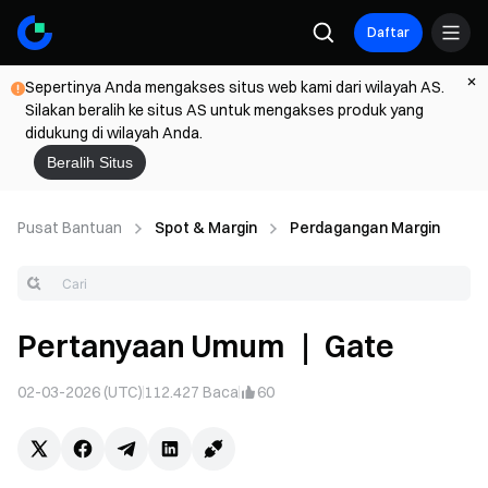
Daftar
Sepertinya Anda mengakses situs web kami dari wilayah AS.
Silakan beralih ke situs AS untuk mengakses produk yang
didukung di wilayah Anda.
Beralih Situs
Pusat Bantuan
Spot & Margin
Perdagangan Margin
Pertanyaan Umum ｜ Gate
02-03-2026 (UTC)
112.427
Baca
60