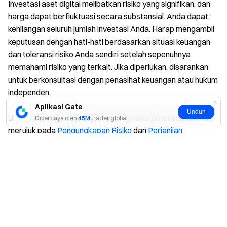
Investasi aset digital melibatkan risiko yang signifikan, dan
harga dapat berfluktuasi secara substansial. Anda dapat
kehilangan seluruh jumlah investasi Anda. Harap mengambil
keputusan dengan hati-hati berdasarkan situasi keuangan
dan toleransi risiko Anda sendiri setelah sepenuhnya
memahami risiko yang terkait. Jika diperlukan, disarankan
untuk berkonsultasi dengan penasihat keuangan atau hukum
independen.
Aplikasi Gate
Unduh
Untuk informasi lebih lanjut tentang risiko potensial, silakan
Dipercaya oleh
45M
trader global
merujuk pada
Pengungkapan Risiko
dan
Perjanjian
Pengguna
Gate.
Ya
Tidak
Artikel Terkait
Cara Melakukan Perdagangan Isolated Margin di Gate
(Web)