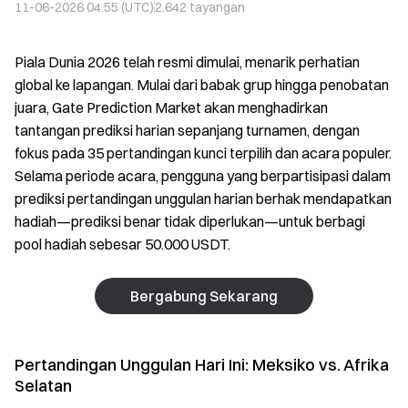
11-06-2026 04.55 (UTC)
2.642
tayangan
Piala Dunia 2026 telah resmi dimulai, menarik perhatian
global ke lapangan. Mulai dari babak grup hingga penobatan
juara, Gate Prediction Market akan menghadirkan
tantangan prediksi harian sepanjang turnamen, dengan
fokus pada 35 pertandingan kunci terpilih dan acara populer.
Selama periode acara, pengguna yang berpartisipasi dalam
prediksi pertandingan unggulan harian berhak mendapatkan
hadiah—prediksi benar tidak diperlukan—untuk berbagi
pool hadiah sebesar 50.000 USDT.
Bergabung Sekarang
Pertandingan Unggulan Hari Ini: Meksiko vs. Afrika
Selatan