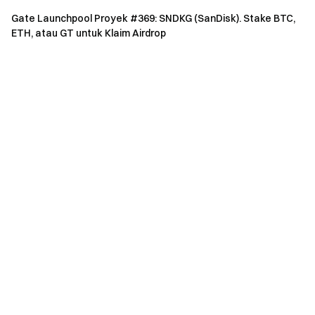
Volume perdagangan futures kumulatif ≥ 1.000.000
Gate Launchpool Proyek #369: SNDKG (SanDisk). Stake BTC,
USDT — 1 kesempatan tambahan
ETH, atau GT untuk Klaim Airdrop
Tugas Referral:
Undang pengguna untuk bergabung
dalam aktivitas. Untuk setiap undangan yang
menyelesaikan Tugas Pemula perdagangan futures
selama periode aktivitas, Anda akan memperoleh 1
kesempatan (maksimal 10 kesempatan).
Tugas Simple Earn:
Berlangganan produk Simple
Earn berjangka tetap ≥ 1.000 USDT untuk mendapatkan
1 kesempatan
Tugas Staking:
Jumlah staking bersih ≥ 1.000 USDT
untuk mendapatkan 1 kesempatan
Tugas VIP:
Pengguna yang melakukan upgrade
pertama kali ke VIP 5 atau lebih tinggi dalam perjalanan
pengguna selama periode aktivitas akan mendapatkan 3
kesempatan