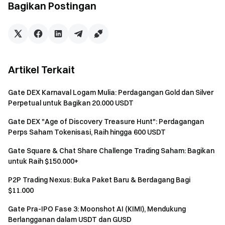
Volume perdagangan spot kumulatif ≥ 500 USDT — 1
Bagikan Postingan
kesempatan
Volume perdagangan spot kumulatif ≥ 2.000 USDT — 1
kesempatan tambahan
Volume perdagangan spot kumulatif ≥ 10.000 USDT — 1
kesempatan tambahan
Artikel Terkait
Tugas Volume Perdagangan Futures:
Capai
Gate DEX Karnaval Logam Mulia: Perdagangan Gold dan Silver
volume perdagangan futures berikut untuk memperoleh
Perpetual untuk Bagikan 20.000 USDT
kesempatan kotak misteri (dapat di-stack), terbatas 1
kesempatan per tingkatan:
Gate DEX "Age of Discovery Treasure Hunt": Perdagangan
Volume perdagangan futures kumulatif ≥ 2.000 USDT —
Perps Saham Tokenisasi, Raih hingga 600 USDT
1 kesempatan
Gate Square & Chat Share Challenge Trading Saham: Bagikan
Volume perdagangan futures kumulatif ≥ 10.000 USDT
untuk Raih $150.000+
— 1 kesempatan tambahan
P2P Trading Nexus: Buka Paket Baru & Berdagang Bagi
Volume perdagangan futures kumulatif ≥ 50.000 USDT
$11.000
— 1 kesempatan tambahan
Volume perdagangan futures kumulatif ≥ 100.000 USDT
Gate Pra-IPO Fase 3: Moonshot AI (KIMI), Mendukung
— 1 kesempatan tambahan
Berlangganan dalam USDT dan GUSD