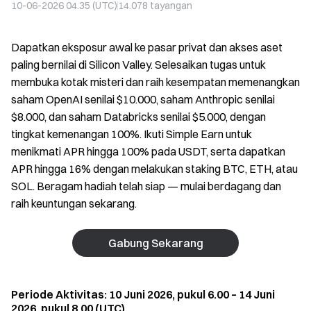
10-06-2026 04.35 (UTC)
14.078
tayangan
Dapatkan eksposur awal ke pasar privat dan akses aset
paling bernilai di Silicon Valley. Selesaikan tugas untuk
membuka kotak misteri dan raih kesempatan memenangkan
saham OpenAI senilai $10.000, saham Anthropic senilai
$8.000, dan saham Databricks senilai $5.000, dengan
tingkat kemenangan 100%. Ikuti Simple Earn untuk
menikmati APR hingga 100% pada USDT, serta dapatkan
APR hingga 16% dengan melakukan staking BTC, ETH, atau
SOL. Beragam hadiah telah siap — mulai berdagang dan
raih keuntungan sekarang.
Gabung Sekarang
Periode Aktivitas: 10 Juni 2026, pukul 6.00 – 14 Juni
2026, pukul 8.00 (UTC)