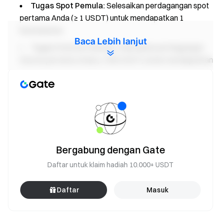
Tugas Spot Pemula:
Selesaikan perdagangan spot
pertama Anda (≥ 1 USDT) untuk mendapatkan 1
kesempatan.
Baca Lebih lanjut
Tugas Futures Pemula:
Selesaikan perdagangan
futures pertama Anda (≥ 500 USDT) untuk mendapatkan
1 kesempatan.
Tugas Setor:
Akumulasi setoran bersih ≥ 500 USDT
dan pertahankan selama minimal 24 jam untuk
mendapatkan 1 kesempatan.
Tugas Volume Perdagangan Convert:
Capai
volume perdagangan Convert 100 USDT setiap hari
Bergabung dengan Gate
untuk mendapatkan 1 kesempatan.
Daftar untuk klaim hadiah 10.000+ USDT
Tugas Volume Perdagangan Spot:
Capai volume
perdagangan spot berikut untuk memperoleh
Daftar
Masuk
kesempatan kotak misteri (dapat di-stack), terbatas 1
kesempatan per tingkatan: