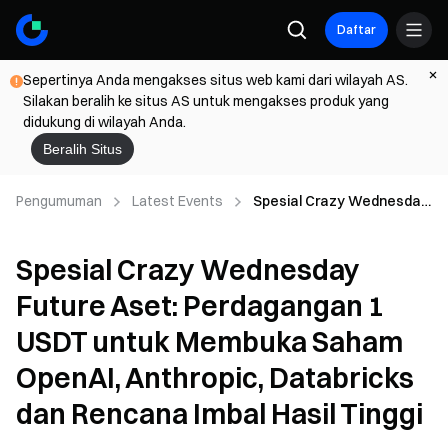
Daftar
Sepertinya Anda mengakses situs web kami dari wilayah AS.
Silakan beralih ke situs AS untuk mengakses produk yang
didukung di wilayah Anda.
Beralih Situs
Pengumuman
Latest Events
Spesial Crazy Wednesday
Future Aset: Perdagangan
1 USDT untuk Membuka
Spesial Crazy Wednesday
Saham OpenAI, Anthropic,
Databricks dan Rencana
Future Aset: Perdagangan 1
Imbal Hasil Tinggi
USDT untuk Membuka Saham
OpenAI, Anthropic, Databricks
dan Rencana Imbal Hasil Tinggi