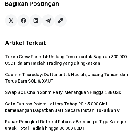
Bagikan Postingan
Keuntungan yang dihasilkan dapat ditarik, sementara
kerugian dipotong dari saldo voucher. Setiap pengguna
hanya dapat mengklaim satu voucher. Voucher tidak dapat
dialihkan.
Artikel Terkait
Catatan Penting
Perdagangan pertama harus mempertahankan posisi
Token Crew Fase 14: Undang Teman untuk Bagikan 800.000
USDT dalam Hadiah Trading yang Ditingkatkan
terbuka setidaknya selama 5 menit agar dihitung
sebagai tugas yang selesai.
Cash-In Thursday: Daftar untuk Hadiah, Undang Teman, dan
Terus Earn SOL & XAUT
Perdagangan palsu (wash trading), perdagangan
sendiri, perdagangan silang, dan pendaftaran akun
Swap SOL Chain Sprint Rally: Menangkan Hingga 168 USDT
dalam jumlah besar dilarang keras. Beberapa alamat
Gate Futures Points Lottery Tahap 29：5.000 Slot
dompet di bawah perangkat yang sama atau identitas
Kemenangan Dapatkan 3 GT Secara Instan. Tukarkan V...
terverifikasi yang sama dianggap sebagai satu peserta.
Papan Peringkat Referral Futures: Bersaing di Tiga Kategori
Hadiah dari ketiga tugas dapat ditumpuk. Satu alamat
untuk Total Hadiah hingga 90.000 USDT
dompet dapat menerima hingga 10–50 USDT (Tugas 1)