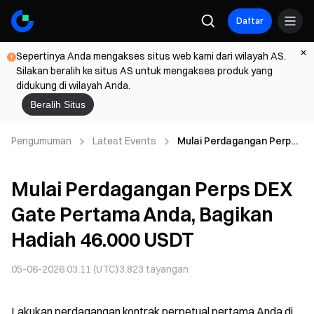
Daftar
Sepertinya Anda mengakses situs web kami dari wilayah AS.
Silakan beralih ke situs AS untuk mengakses produk yang
didukung di wilayah Anda.
Beralih Situs
Pengumuman
Latest Events
Mulai Perdagangan Perps
DEX Gate Pertama Anda,
Bagikan Hadiah 46.000
Mulai Perdagangan Perps DEX
USDT
Gate Pertama Anda, Bagikan
Hadiah 46.000 USDT
05-06-2026 03.11 (UTC)
3.823
tayangan
Lakukan perdagangan kontrak perpetual pertama Anda di