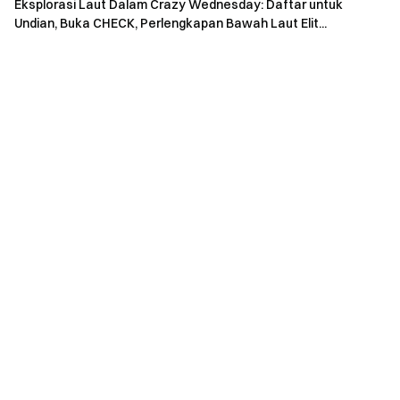
+ 30 USDT (Tugas 2) + 10 USDT (Tugas 3 sebagai
Eksplorasi Laut Dalam Crazy Wednesday: Daftar untuk
Undian, Buka CHECK, Perlengkapan Bawah Laut Elit...
pengguna yang dirujuk), total 50–90 USDT dalam
voucher perdagangan.
Setelah kumpulan hadiah untuk suatu tugas habis,
tidak ada hadiah lebih lanjut yang akan dibagikan untuk
tugas tersebut meskipun persyaratan kelayakan
terpenuhi.
Perdagangan aset digital sangat fluktuatif. Acara ini
bukan merupakan bentuk nasihat investasi apa pun.
Peserta bertanggung jawab penuh atas pajak dan
biaya Gas yang terkait dengan klaim hadiah.
Karena persyaratan hukum dan peraturan, penduduk
di yurisdiksi tertentu mungkin tidak dapat berpartisipasi
dalam acara ini.
Peringkat dan estimasi hadiah yang ditampilkan di
halaman acara hanya untuk referensi. Hasil akhir akan