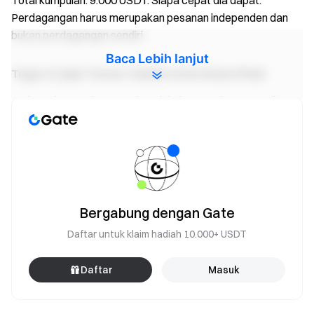
Total kumpulan: 9.000 USDT. Siapa cepat dia dapat.
Perdagangan harus merupakan pesanan independen dan
bukan perdagangan sendiri.
Baca Lebih lanjut
Tugas 3 | Ajak Teman: Hadiah untuk Kedua Pihak
Undang dompet baru untuk melakukan perdagangan di Gate
Perp DEX. Setelah yang diundang menyelesaikan
perdagangan perpetual pertama mereka minimal 500
USDT, keduanya mendapatkan hadiah.
Pengundang mendapatkan 20 USDT per rujukan; yang
diundang mendapatkan 10 USDT. Total kumpulan: 7.000
USDT, siapa cepat dia dapat.
Bergabung dengan Gate
Daftar untuk klaim hadiah 10.000+ USDT
Ketentuan Voucher Perdagangan
Daftar
Masuk
Semua hadiah dalam acara ini dibagikan dalam bentuk
voucher perdagangan posisi. Voucher dapat digunakan
untuk membuka posisi kontrak perpetual di Gate Perp DEX.