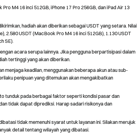
Pro M4 16 inci 512GB, iPhone 17 Pro 256GB, dan iPad Air 13
dikirimkan, hadiah akan diberikan sebagai USDT yang setara. Nilai
ple), 2.580 USDT (MacBook Pro M4 16 inci 512GB), 1.130 USDT
h SE).
dengan acara serupa lainnya. Jika pengguna berpartisipasi dalam
h tertinggi yang akan diberikan.
dan menjaga keadilan, menggunakan beberapa akun atau sub-
 perilaku penipuan yang ditemukan akan mengakibatkan
o tunduk pada berbagai faktor seperti kondisi pasar dan
dan tidak dapat diprediksi. Harap sadari risikonya dan
dibatasi tidak memenuhi syarat untuk layanan ini. Silakan merujuk
yak detail tentang wilayah yang dibatasi.