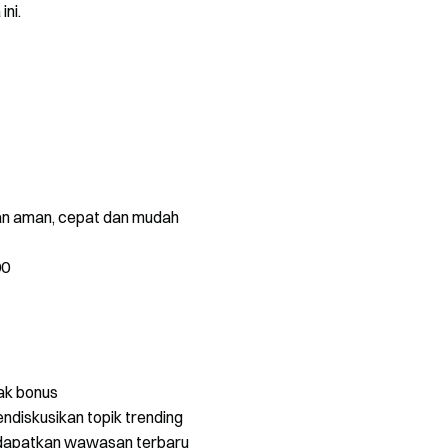
ini.
gan aman, cepat dan mudah
00
ak bonus
ndiskusikan topik trending
dapatkan wawasan terbaru