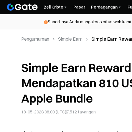
Beli Kripto
Pasar
Perdagangan
Fu
Sepertinya Anda mengakses situs web kami da
Pengumuman
Simple Earn
Simple Earn Rewa
dan Menangkan Ap
Simple Earn Rewards
Mendapatkan 810 U
Apple Bundle
18-05-2026 08.00 (UTC)
7.512
tayangan