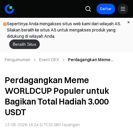
Daftar
Sepertinya Anda mengakses situs web kami dari wilayah AS.
Silakan beralih ke situs AS untuk mengakses produk yang
didukung di wilayah Anda.
Beralih Situs
Pengumuman
Event DEX
Perdagangkan Meme
WORLDCUP Populer untuk
Bagikan Total Hadiah 3.000
Perdagangkan Meme
USDT
WORLDCUP Populer untuk
Bagikan Total Hadiah 3.000
USDT
13-05-2026 16.24 (UTC)
5.080
tayangan