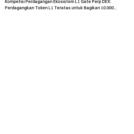
Kompetisi Perdagangan Ekosistem L1 Gate Perp DEX:
akan dianggap sebagai pelanggaran.
Perdagangkan Token L1 Teratas untuk Bagikan 10.000...
Distribusi Hadiah: Semua airdrop akan didistribusikan
ke dompet yang telah dikaitkan dalam waktu 7 – 14 hari
kerja setelah kampanye berakhir.
Definisi Pengguna: "Pengguna Baru" dengan verifikasi
identitas yang sama tidak dapat membuat beberapa
dompet. Akun yang sudah ada tidak akan dianggap
sebagai pengguna baru meskipun telah dibatalkan.
Penanganan Kecurangan: Gate DEX berhak
mendiskualifikasi peserta yang terlibat dalam
kecurangan, wash trading, atau pendaftaran massal.
Perdagangan yang terindikasi tidak wajar akan
menyebabkan diskualifikasi.
Interpretasi Akhir: Pengguna yang mengikuti
beberapa aktivitas secara bersamaan hanya akan
menerima satu airdrop (yang tertinggi), kecuali hadiah