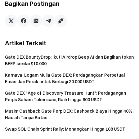
Bagikan Postingan
Keunikan Hadiah: Pengguna yang mengikuti beberapa
aktivitas pengguna baru dengan jenis yang sama dalam
periode yang sama hanya berhak atas satu hadiah
airdrop tertinggi. Gate DEX berhak atas interpretasi
akhir.
Artikel Terkait
Saling Eksklusif: Setiap transaksi (TXID) hanya
Gate DEX BountyDrop: Ikuti Airdrop Beep AI dan Bagikan token
dihitung untuk satu Acara. Jika satu transaksi memenuhi
BEEP senilai $10.000
beberapa syarat, akan dihitung pada Acara dengan
tingkat hadiah tertinggi.
Karnaval Logam Mulia Gate DEX: Perdagangkan Perpetual
Emas dan Perak untuk Berbagi 20.000 USDT
Statistik Penyelesaian: Peringkat, volume, dan
estimasi hadiah pada halaman hanya sebagai referensi.
Gate DEX "Age of Discovery Treasure Hunt": Perdagangan
Hasil akhir berdasarkan data sistem setelah acara
Perps Saham Tokenisasi, Raih hingga 600 USDT
berakhir.
Musim Cashback Gate Perp DEX: Cashback Biaya Hingga 40%,
Hadiah Tanpa Batas
Pengendalian Risiko: Untuk memastikan keadilan,
beberapa dompet yang terhubung dengan satu IP akan
Swap SOL Chain Sprint Rally: Menangkan Hingga 168 USDT
dipantau secara ketat. Perilaku multi-akun abnormal