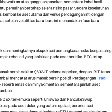
ekhawatiran atas gangguan pasokan, sementara imbal hasil
u pemulihan bertahap selera risiko pasar. Secara keseluruhan,
tasi kembali ke aset utama dan venue perdagangan inti dengan
uat setelah volatilitas baru-baru ini, menandakan fase baru
k dan meningkatnya ekspektasi pemangkasan suku bunga saling
in rebound yang lebih luas pada aset berisiko. BTC tetap
suk bersih sekitar $632JT selama sepekan, dengan IBIT terus
embali mencatat arus masuk bersih positif. Perdagangan
TradFi
o seperti emas dan minyak mentah, sementara jumlah aset
rtambah.
ke DEX terkemuka seperti Uniswap dan PancakeSwap,
rasi pada aset dolar yang patuh regulasi, berorientasi
m proses menyerap dampak insiden rsETH, sementara ekosistem