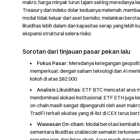
makro, harga minyak turun tajam seiring meredanya k
Treasury dan indeks dolar keduanya melemah, membant
modal tidak keluar dari aset berisiko, melainkan bero
likuiditas lebih dalam dan kapasitas serap yang lebih k
ekspansi struktural selera risiko.
Sorotan dari tinjauan pasar pekan lalu
Fokus Pasar:
Meredanya ketegangan geopoliti
memperkuat, dengan saham teknologi dan AI memimp
kokoh di atas $82.000.
Analisis Likuiditas:
ETF BTC mencatat arus ma
mendominasi alokasi institusional; ETF ETH juga k
on-chain masih sangat dipengaruhi oleh aset makr
TradFi terkait ekuitas yang di-list di CEX terus be
Wawasan On-chain:
Modal berotasi kembali 
sementara likuiditas stablecoin semakin terkonsent
penyelesaian, dan lintas chain. Aave masih dala