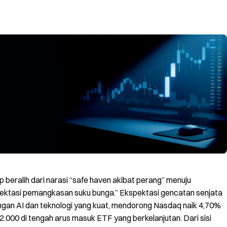
 beralih dari narasi “safe haven akibat perang” menuju
pektasi pemangkasan suku bunga.” Ekspektasi gencatan senjata
ngan AI dan teknologi yang kuat, mendorong Nasdaq naik 4,70%
00 di tengah arus masuk ETF yang berkelanjutan. Dari sisi