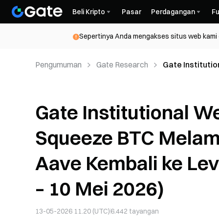
Beli Kripto
Pasar
Perdagangan
Fu
Sepertinya Anda mengakses situs web kami da
Pengumuman
Gate Research
Gate Institut
Melambat seiri
Mei 2026 – 10 M
Gate Institutional 
Squeeze BTC Melamb
Aave Kembali ke Lev
– 10 Mei 2026)
13-05-2026 11.20 (UTC)
6.442
tayangan