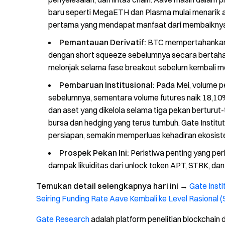
baru seperti MegaETH dan Plasma mulai menarik a
pertama yang mendapat manfaat dari membaiknya s
Pemantauan Derivatif:
BTC mempertahankan str
dengan short squeeze sebelumnya secara bertahap 
melonjak selama fase breakout sebelum kembali me
Pembaruan Institusional:
Pada Mei, volume p
sebelumnya, sementara volume futures naik 18,10
dan aset yang dikelola selama tiga pekan berturut-
bursa dan hedging yang terus tumbuh. Gate Instit
persiapan, semakin memperluas kehadiran ekosistem
Prospek Pekan Ini:
Peristiwa penting yang perl
dampak likuiditas dari unlock token APT, STRK, da
Temukan detail selengkapnya hari ini
→
Gate Inst
Seiring Funding Rate Aave Kembali ke Level Rasional (
Gate Research
adalah platform penelitian blockchain