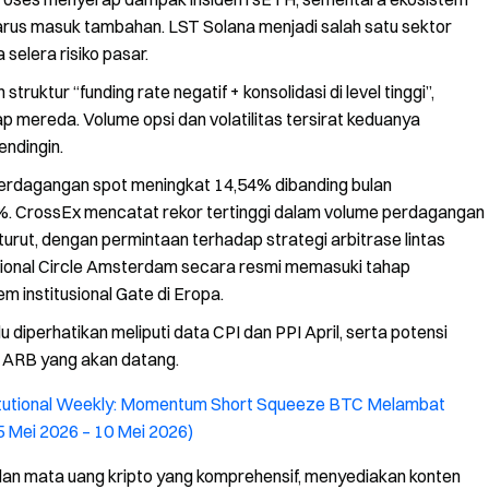
rus masuk tambahan. LST Solana menjadi salah satu sektor
elera risiko pasar.
uktur “funding rate negatif + konsolidasi di level tinggi”,
mereda. Volume opsi dan volatilitas tersirat keduanya
ndingin.
erdagangan spot meningkat 14,54% dibanding bulan
%. CrossEx mencatat rekor tertinggi dalam volume perdagangan
turut, dengan permintaan terhadap strategi arbitrase lintas
utional Circle Amsterdam secara resmi memasuki tahap
 institusional Gate di Eropa.
u diperhatikan meliputi data CPI dan PPI April, serta potensi
n ARB yang akan datang.
itutional Weekly: Momentum Short Squeeze BTC Melambat
5 Mei 2026 – 10 Mei 2026)
 dan mata uang kripto yang komprehensif, menyediakan konten