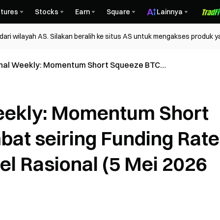
tures
Stocks
Earn
Square
Lainnya
ri wilayah AS. Silakan beralih ke situs AS untuk mengakses produk y
ional Weekly: Momentum Short Squeeze BTC
ng Funding Rate Aave Kembali ke Level Rasional (5
ei 2026)
Weekly: Momentum Short
at seiring Funding Rate
el Rasional (5 Mei 2026