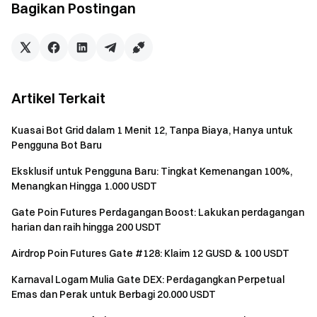
perdagangan spot berikut untuk mendapatkan
Bagikan Postingan
kesempatan kotak misteri (dapat digabungkan), dibatasi
1 kesempatan per tingkatan:
Akumulasi volume perdagangan spot ≥ 500 USDT — 1
kesempatan
Akumulasi volume perdagangan spot ≥ 2.000 USDT — 1
Artikel Terkait
kesempatan tambahan
Akumulasi volume perdagangan spot ≥ 10.000 USDT —
Kuasai Bot Grid dalam 1 Menit 12, Tanpa Biaya, Hanya untuk
1 kesempatan tambahan
Pengguna Bot Baru
Tugas Volume Perdagangan Futures:
Capai
Eksklusif untuk Pengguna Baru: Tingkat Kemenangan 100%,
volume perdagangan futures berikut untuk
Menangkan Hingga 1.000 USDT
mendapatkan kesempatan kotak misteri (dapat
Gate Poin Futures Perdagangan Boost: Lakukan perdagangan
digabungkan), dibatasi 1 kesempatan per tingkatan:
harian dan raih hingga 200 USDT
Akumulasi volume perdagangan futures ≥ 2.000 USDT —
Airdrop Poin Futures Gate #128: Klaim 12 GUSD & 100 USDT
1 kesempatan
Akumulasi volume perdagangan futures ≥ 10.000 USDT
Karnaval Logam Mulia Gate DEX: Perdagangkan Perpetual
— 1 kesempatan tambahan
Emas dan Perak untuk Berbagi 20.000 USDT
Akumulasi volume perdagangan futures ≥ 50.000 USDT