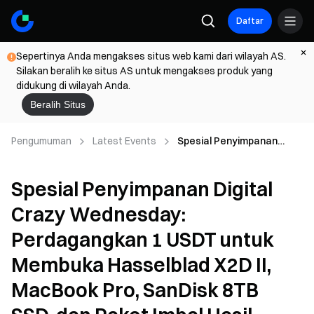
Daftar
Sepertinya Anda mengakses situs web kami dari wilayah AS.
Silakan beralih ke situs AS untuk mengakses produk yang
didukung di wilayah Anda.
Beralih Situs
Pengumuman
Latest Events
Spesial Penyimpanan
Digital Crazy Wednesday:
Perdagangkan 1 USDT
Spesial Penyimpanan Digital
untuk Membuka
Hasselblad X2D II,
Crazy Wednesday:
MacBook Pro, SanDisk
8TB SSD, dan Paket Imbal
Perdagangkan 1 USDT untuk
Hasil Tinggi
Membuka Hasselblad X2D II,
MacBook Pro, SanDisk 8TB