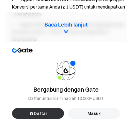
Konversi pertama Anda (≥ 1 USDT) untuk mendapatkan
1 kesempatan.
Baca Lebih lanjut
Tugas Pemula Spot:
Selesaikan perdagangan spot
pertama Anda (≥ 1 USDT) untuk mendapatkan 1
kesempatan.
Tugas Pemula Futures:
Selesaikan perdagangan
futures pertama Anda (≥ 500 USDT) untuk mendapatkan
1 kesempatan.
Tugas Setoran:
Akumulasi setoran bersih ≥ 500
USDT dan pertahankan selama minimal 24 jam untuk
Bergabung dengan Gate
mendapatkan 1 kesempatan.
Daftar untuk klaim hadiah 10.000+ USDT
Tugas Volume Perdagangan Konversi:
Capai
volume perdagangan Konversi harian 100 USDT untuk
Daftar
Masuk
mendapatkan 1 kesempatan.
Tugas Volume Perdagangan Spot:
Capai volume