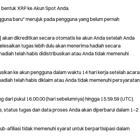
am bentuk XRP ke Akun Spot Anda.
gguna baru" merujuk pada pengguna yang belum pernah
 akan dikreditkan secara otomatis ke akun Anda setelah Anda
lesaikan tugas lebih dulu akan menerima hadiah secara
 hadiah telah habis didistribusikan atau Anda tidak memenuhi
usikan ke akun pengguna dalam waktu 14 hari kerja setelah acara
 hadiah telah habis diklaim atau Anda tidak memenuhi persyaratan
ng dari pukul 16.00.00 (hari sebelumnya) hingga 15.59.59 (UTC).
s, status tugas dan data proses Anda akan diperbarui dalam 1–2
 sub-afiliasi tidak memenuhi syarat untuk berpartisipasi dalam