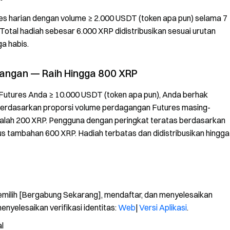
es harian dengan volume ≥ 2.000 USDT (token apa pun) selama 7
Total hadiah sebesar 6.000 XRP didistribusikan sesuai urutan
a habis.
gangan — Raih Hingga 800 XRP
 Futures Anda ≥ 10.000 USDT (token apa pun), Anda berhak
n berdasarkan proporsi volume perdagangan Futures masing-
lah 200 XRP. Pengguna dengan peringkat teratas berdasarkan
tambahan 600 XRP. Hadiah terbatas dan didistribusikan hingga
emilih [Bergabung Sekarang], mendaftar, dan menyelesaikan
enyelesaikan verifikasi identitas:
Web
|
Versi Aplikasi
.
l