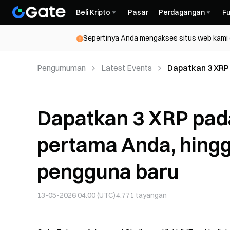
Beli Kripto
Pasar
Perdagangan
Fu
Sepertinya Anda mengakses situs web kami da
Pengumuman
Latest Events
Dapatkan 3 XRP
XRP untuk peng
Dapatkan 3 XRP pad
pertama Anda, hing
pengguna baru
13-05-2026 04.00 (UTC)
4.771
tayangan