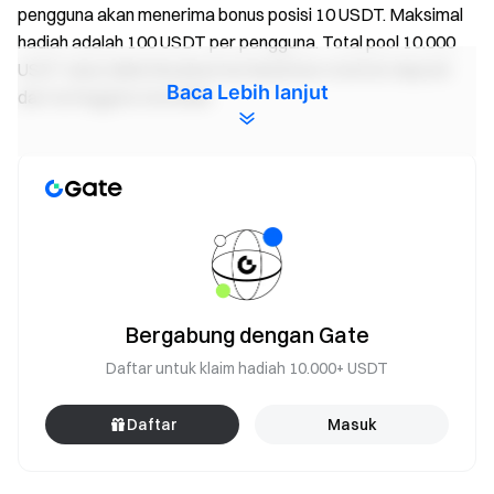
pengguna akan menerima bonus posisi 10 USDT. Maksimal
hadiah adalah 100 USDT per pengguna. Total pool 10.000
USDT akan didistribusikan berdasarkan total net deposit
Baca Lebih lanjut
dari tertinggi ke terendah.
Reward 3 Semua Berhadiah – Hingga 200 USDT
per Orang
Selama periode acara, pengguna yang menyelesaikan
transaksi futures LAB/USDT & SKYAI/USDT & ZEC/USDT
atau Convert ≥ 5.000 USDT akan berbagi 30.000 USDT
berdasarkan proporsi volume trading mereka (futures +
Bergabung dengan Gate
Convert), dengan maksimal 200 USDT per pengguna.
Daftar untuk klaim hadiah 10.000+ USDT
Lihat tutorial Convert:
App
/
Web
Daftar
Masuk
Dapatkan yield dari dana futures Anda
Trading kapan saja — hadiah terus berjalan dengan dana
fleksibel