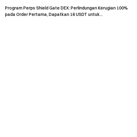
posisi; seluruh hadiah akan dikreditkan ke akun pengguna
Program Perps Shield Gate DEX: Perlindungan Kerugian 100%
dalam waktu 14 hari kerja setelah acara berakhir.
pada Order Pertama, Dapatkan 16 USDT untuk...
Pengguna dapat mengikuti acara Gate serupa lainnya
tetapi hanya akan menerima satu hadiah dari aktivitas.
Pendaftaran massal akun palsu, manipulasi volume
secara curang, self-trading, dan aktivitas penipuan
lainnya sangat dilarang. Beberapa akun di bawah satu
pengguna terverifikasi akan dianggap sebagai satu
akun. Sub-akun tidak diperbolehkan ikut serta.
Market maker, entitas, institusi, dan akun afiliasi tidak
dapat mengikuti acara ini.
Jika terjadi perbedaan antara versi terjemahan dan
versi bahasa Inggris, maka versi bahasa Inggris yang
berlaku.
Gate memiliki hak interpretasi akhir untuk acara ini.