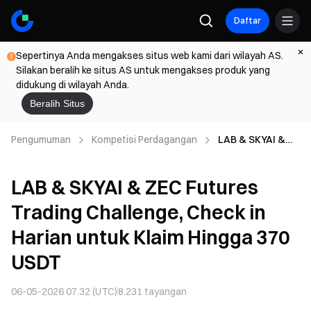
Daftar
Sepertinya Anda mengakses situs web kami dari wilayah AS.
Silakan beralih ke situs AS untuk mengakses produk yang
didukung di wilayah Anda.
Beralih Situs
Pengumuman
Kompetisi Perdagangan
LAB & SKYAI &
ZEC Futures
Trading
LAB & SKYAI & ZEC Futures
Challenge, Check
in Harian untuk
Trading Challenge, Check in
Klaim Hingga 370
USDT
Harian untuk Klaim Hingga 370
USDT
06-05-2026 07.32 (UTC)
8.231
tayangan