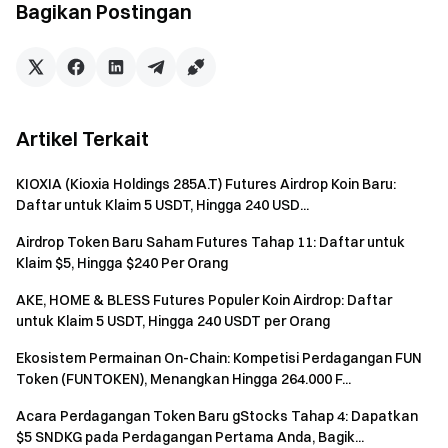
Bagikan Postingan
Coba Sekarang
Catatan:
Peserta harus mengklik tombol [Gabung Sekarang] di
halaman acara untuk mendaftar dan menyelesaikan
Artikel Terkait
verifikasi identitas agar dapat menerima hadiah.
KIOXIA (Kioxia Holdings 285A.T) Futures Airdrop Koin Baru:
Pengguna harus trading futures LAB/USDT &
Daftar untuk Klaim 5 USDT, Hingga 240 USD...
SKYAI/USDT & ZEC/USDT perpetual untuk memenuhi
syarat mendapatkan hadiah. Volume Trading = Jumlah
Airdrop Token Baru Saham Futures Tahap 11: Daftar untuk
Klaim $5, Hingga $240 Per Orang
Beli + Jumlah Jual.
AKE, HOME & BLESS Futures Populer Koin Airdrop: Daftar
Untuk Reward 2, hanya deposit LAB & ZEC yang
untuk Klaim 5 USDT, Hingga 240 USDT per Orang
dihitung valid. Net Deposit = Total deposit selama
periode acara − Total penarikan selama periode acara.
Ekosistem Permainan On-Chain: Kompetisi Perdagangan FUN
Hanya deposit on-chain, P2P, dan fiat yang dihitung.
Token (FUNTOKEN), Menangkan Hingga 264.000 F...
Transfer internal tidak termasuk.
Acara Perdagangan Token Baru gStocks Tahap 4: Dapatkan
Hadiah acara akan diberikan dalam bentuk voucher
$5 SNDKG pada Perdagangan Pertama Anda, Bagik...