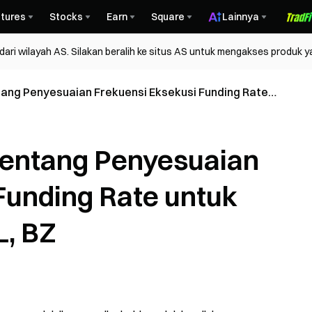
tures
Stocks
Earn
Square
Lainnya
ri wilayah AS. Silakan beralih ke situs AS untuk mengakses produk y
ng Penyesuaian Frekuensi Eksekusi Funding Rate
 CL, BZ
entang Penyesuaian
Funding Rate untuk
L, BZ