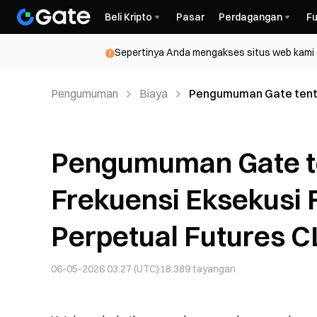
Beli Kripto
Pasar
Perdagangan
Fu
Sepertinya Anda mengakses situs web kami da
Pengumuman
Biaya
Pengumuman Gate tenta
untuk Perpetual Futures
Pengumuman Gate t
Frekuensi Eksekusi 
Perpetual Futures C
06-05-2026 03.27 (UTC)
18.389
tayangan