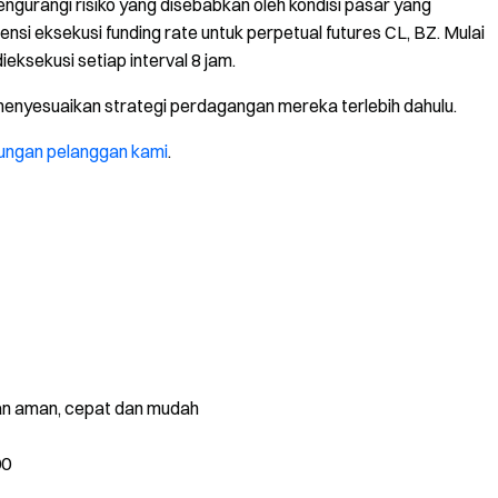
urangi risiko yang disebabkan oleh kondisi pasar yang
si eksekusi funding rate untuk perpetual futures CL, BZ. Mulai
ieksekusi setiap interval 8 jam.
nyesuaikan strategi perdagangan mereka terlebih dahulu.
ungan pelanggan kami
.
gan aman, cepat dan mudah
00