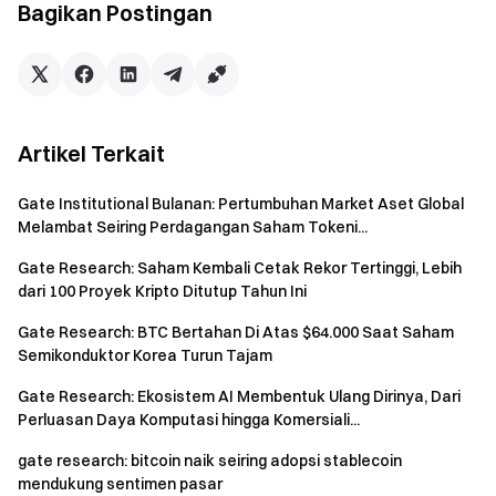
Bagikan Postingan
Perilaku perdagangan mencerminkan dinamika
informasi dan sentimen:
platform mampu
memampatkan informasi ke dalam harga berbasis
probabilitas, tetapi penemuan harga yang efektif
terkonsentrasi pada periode dengan perhatian tinggi,
Artikel Terkait
dengan amplifikasi sentimen pasar yang kuat.
Gate mempercepat strategi pasar prediksi:
Gate Institutional Bulanan: Pertumbuhan Market Aset Global
Gate telah mengintegrasikan akses Polymarket dalam
Melambat Seiring Perdagangan Saham Tokeni...
Aplikasi-nya, menawarkan mode prediksi dan
Gate Research: Saham Kembali Cetak Rekor Tertinggi, Lebih
perdagangan, memungkinkan partisipasi melalui USDT
dari 100 Proyek Kripto Ditutup Tahun Ini
dalam akun exchange serta mendukung Dompet Web3
Gate Research: BTC Bertahan Di Atas $64.000 Saat Saham
menggunakan USDC di Polygon, sehingga secara
Semikonduktor Korea Turun Tajam
signifikan menurunkan hambatan masuk ke pasar
prediksi onchain.
Gate Research: Ekosistem AI Membentuk Ulang Dirinya, Dari
Perluasan Daya Komputasi hingga Komersiali...
Laporan ini menyimpulkan bahwa Polymarket telah
gate research: bitcoin naik seiring adopsi stablecoin
memvalidasi kelayakan inti Market berbasis peristiwa dan
mendukung sentimen pasar
membangun posisi yang berbeda dalam kripto dengan