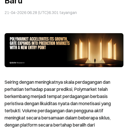
Baru
21-04-2026 06.28 (UTC)
6.301
tayangan
Seiring dengan meningkatnya skala perdagangan dan
perhatian terhadap pasar prediksi, Polymarket telah
berkembang menjadi tempat perdagangan berbasis
peristiwa dengan likuiditas nyata dan monetisasi yang
terbukti. Volume perdagangan dan pengguna aktif
meningkat secara bersamaan dalam beberapa siklus,
dengan platform secara bertahap beralih dari