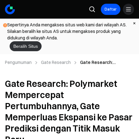
Daftar
Sepertinya Anda mengakses situs web kami dari wilayah AS.
Silakan beralih ke situs AS untuk mengakses produk yang
didukung di wilayah Anda.
Beralih Situs
Pengumuman
Gate Research
Gate Research:
Polymarket
Mempercepat
Gate Research: Polymarket
Pertumbuhannya, Gate
Memperluas Ekspansi ke
Mempercepat
Pasar Prediksi dengan
Titik Masuk Baru
Pertumbuhannya, Gate
Memperluas Ekspansi ke Pasar
Prediksi dengan Titik Masuk