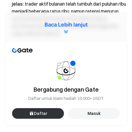
jelas:
trader aktif bulanan telah tumbuh dari puluhan ribu
menjadi beberapa ratus ribu, namun retensi menurun
saat perhatian berkurang, menandakan bahwa
Baca Lebih lanjut
permintaan belum berkembang menjadi penggunaan
yang stabil dan habitual.
Pertumbuhan biaya didorong oleh aturan dan
permintaan:
cakupan biaya yang diperluas dan
penyesuaian harga telah menghasilkan lonjakan
pendapatan, dengan tingkat biaya terbaru mendekati
satu kuartal penuh sebelumnya, meskipun hal ini belum
sepenuhnya mencerminkan peningkatan permintaan
dasar secara proporsional.
Bergabung dengan Gate
Struktur Market sangat terkonsentrasi:
politik,
Daftar untuk klaim hadiah 10.000+ USDT
olahraga, dan geopolitik menyumbang mayoritas volume
perdagangan, sementara kategori long tail terus
Daftar
Masuk
berkembang namun hanya memberikan kontribusi
marginal terhadap likuiditas keseluruhan.