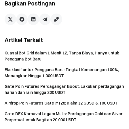
Bagikan Postingan
secara berurutan berdasarkan volume perdagangan,
dengan maksimum 300 USDT per pengguna.
Catatan: Volume perdagangan akumulatif pada Acara 3
adalah gabungan dari volume perdagangan futures
XTIUSDT & XBRUSDT dan volume perdagangan TradFi
Artikel Terkait
XTIUSD & XBRUSD.
Kuasai Bot Grid dalam 1 Menit 12, Tanpa Biaya, Hanya untuk
Catatan:
Pengguna Bot Baru
Peserta harus mengklik tombol [Gabung Sekarang]
Eksklusif untuk Pengguna Baru: Tingkat Kemenangan 100%,
pada halaman acara untuk registrasi dan menyelesaikan
Menangkan Hingga 1.000 USDT
verifikasi identitas agar dapat menerima hadiah.
Gate Poin Futures Perdagangan Boost: Lakukan perdagangan
Volume Perdagangan = Jumlah Beli + Jumlah Jual.
harian dan raih hingga 200 USDT
Hadiah untuk Acara 1, 2, dan 3 akan didistribusikan
Airdrop Poin Futures Gate #128: Klaim 12 GUSD & 100 USDT
sebagai voucher posisi. Semua hadiah akan diberikan
Gate DEX Karnaval Logam Mulia: Perdagangan Gold dan Silver
dalam waktu 14 hari kerja setelah acara berakhir. Hadiah
Perpetual untuk Bagikan 20.000 USDT
di bawah 1 USDT tidak akan diberikan.