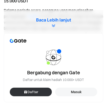
15.000 USDT
Selama periode acara, pengguna yang menyelesaikan
perdagangan
TradFi
XTIUSD & XBRUSD setiap hari dengan
Baca Lebih lanjut
volume perdagangan harian melebihi $5.000 akan dianggap
berhasil check-in dan dapat menerima hadiah secara acak
sebesar 10–20 USDT. Pengguna yang mengumpulkan 3 hari
atau lebih check-in perdagangan akan menerima hadiah
tambahan sebesar 10 USDT. Total pool hadiah adalah
15.000 USDT dan akan didistribusikan secara berurutan
berdasarkan volume perdagangan.
Acara 3: Leaderboard Perdagangan Akumulatif —
Bergabung dengan Gate
Raih Hingga 300 USDT per Pengguna
Daftar untuk klaim hadiah 10.000+ USDT
Selama periode acara, pengguna yang mencapai volume
Daftar
Masuk
perdagangan akumulatif sebesar $30.000 dapat berbagi
pool hadiah 20.000 USDT berdasarkan proporsi volume
perdagangan total mereka. Hadiah akan didistribusikan