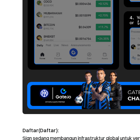
Daftar(Daftar):
Sign sedang membangun infrastruktur global untuk verifi