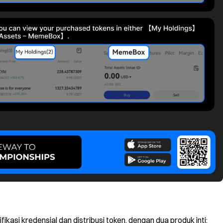
kasi kredensial dan distribusi token, dengan dua produk inti: