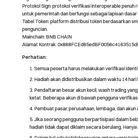
Protokol Sign: protokol verifikasi interoperable penuh 
untuk pemerintah dan berfungsi sebagai lapisan dasar u
Tabel Token: platform distribusi token berdasarkan s
penguncian.
Mainchain: BNB CHAIN
Alamat Kontrak: 0x868FCEd65edBF0056c4163515
Perhatian:
Semua peserta harus melakukan verifikasi ident
Hadiah akan didistribusikan dalam waktu 14 hari 
Pendaftaran besar akun kecil, wash trading yang j
ketat. Beberapa akun di bawah pengguna verifikas
Pembuat pasar, perusahaan, lembaga, dan akun ag
Jika seorang pengguna berpartisipasi dalam be
hadiah tidak dapat diklaim secara berulang. Hanya 
Dalam hal ada ketidaksesuaian antara versi terje