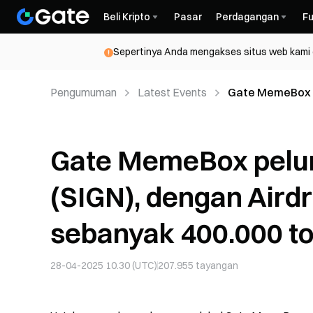
Beli Kripto
Pasar
Perdagangan
Fu
Sepertinya Anda mengakses situs web kami da
Pengumuman
Latest Events
Gate MemeBox p
terbatas sebany
Gate MemeBox pelun
(SIGN), dengan Aird
sebanyak 400.000 to
28-04-2025 10.30 (UTC)
207.955
tayangan