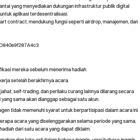
rantai yang menyediakan dukungan infrastruktur publik digital
ntuk aplikasi terdesentralisasi.
mart contract, mendukung fungsi seperti airdrop, manajemen, dan
dD840e9f287A4c3
ifikasi mereka sebelum menerima hadiah.
kerja setelah berakhirnya acara.
ahat, self-trading, dan perilaku curang lainnya dilarang secara
i yang sama akan dianggap sebagai satu akun.
en tidak memenuhi syarat untuk berpartisipasi dalam acara ini.
berapa acara yang diselenggarakan selama periode yang sama,
hadiah dari satu acara yang dapat diklaim.
mahan dan teks asli dalam bahasa Inggris, versi bahasa Inggris