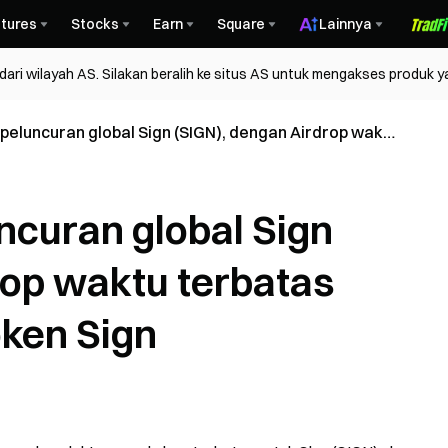
tures
Stocks
Earn
Square
Lainnya
ri wilayah AS. Silakan beralih ke situs AS untuk mengakses produk y
eluncuran global Sign (SIGN), dengan Airdrop waktu
ak 400.000 token Sign
curan global Sign
rop waktu terbatas
ken Sign