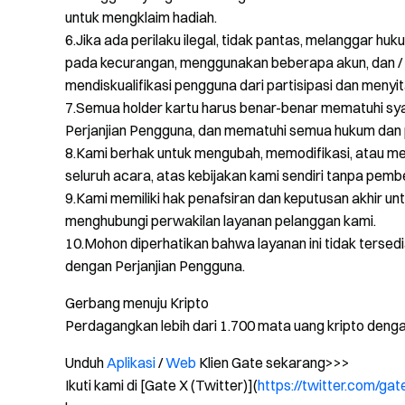
untuk mengklaim hadiah.
6.Jika ada perilaku ilegal, tidak pantas, melanggar huk
pada kecurangan, menggunakan beberapa akun, dan / a
mendiskualifikasi pengguna dari partisipasi dan menyit
7.Semua holder kartu harus benar-benar mematuhi sy
Perjanjian Pengguna, dan mematuhi semua hukum dan 
8.Kami berhak untuk mengubah, memodifikasi, atau me
seluruh acara, atas kebijakan kami sendiri tanpa pem
9.Kami memiliki hak penafsiran dan keputusan akhir unt
menghubungi perwakilan layanan pelanggan kami.
10.Mohon diperhatikan bahwa layanan ini tidak tersedi
dengan Perjanjian Pengguna.
Gerbang menuju Kripto
Perdagangkan lebih dari 1.700 mata uang kripto deng
Unduh
Aplikasi
/
Web
Klien Gate sekarang>>>
Ikuti kami di [Gate X (Twitter)](
https://twitter.com/gat