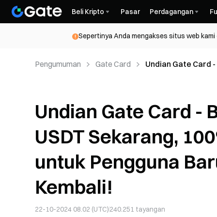
Beli Kripto
Pasar
Perdagangan
Fu
Sepertinya Anda mengakses situs web kami da
Pengumuman
Gate Card
Undian Gate Card -
Menang Terjamin u
Undian Gate Card - 
USDT Sekarang, 10
untuk Pengguna Bar
Kembali!
22-10-2024 08.02 (UTC)
240.251
tayangan