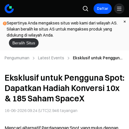
Daftar
Sepertinya Anda mengakses situs web kami dari wilayah AS.
Silakan beralih ke situs AS untuk mengakses produk yang
didukung di wilayah Anda.
Beralih Situs
Pengumuman
Latest Events
Eksklusif untuk Pengguna
Spot: Dapatkan Hadiah
Konversi 10x & 185 Saham
Eksklusif untuk Pengguna Spot:
SpaceX
Dapatkan Hadiah Konversi 10x
& 185 Saham SpaceX
16-06-2026 09.24 (UTC)
2.946
tayangan
Mencari alternatif Perdagangan Spot yang mulus dengan