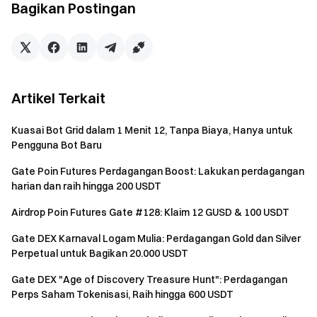
Bagikan Postingan
200.000
0,6 saham
90
300.000
1,2 saham
50
Catatan
Artikel Terkait
Untuk memenuhi syarat hadiah, semua peserta harus
Kuasai Bot Grid dalam 1 Menit 12, Tanpa Biaya, Hanya untuk
mengklik tombol [Gabung Sekarang] di halaman acara
Pengguna Bot Baru
untuk mendaftar dan menyelesaikan verifikasi identitas
sebelum acara berakhir.
Gate Poin Futures Perdagangan Boost: Lakukan perdagangan
harian dan raih hingga 200 USDT
Hanya volume perdagangan Konversi yang dihasilkan
setelah pendaftaran berhasil yang akan dihitung untuk
Airdrop Poin Futures Gate #128: Klaim 12 GUSD & 100 USDT
acara ini. Perdagangan antar stablecoin tidak akan
Gate DEX Karnaval Logam Mulia: Perdagangan Gold dan Silver
dihitung sebagai volume konversi untuk acara ini.
Perpetual untuk Bagikan 20.000 USDT
Hadiah untuk Acara 1 dan Acara 2 akan didistribusikan
Gate DEX "Age of Discovery Treasure Hunt": Perdagangan
sebagai voucher posisi. Hadiah ini dapat dilihat di
Perps Saham Tokenisasi, Raih hingga 600 USDT
"Voucher" dan akan otomatis kedaluwarsa setelah