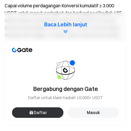
Capai volume perdagangan Konversi kumulatif ≥ 3.000
USDT untuk masuk peringkat dan berbagi pool hadiah 185
saham SpaceX (perkiraan senilai 40.000 USDT) secara
Baca Lebih lanjut
proporsional dengan volume Anda. Trader teratas dapat
memperoleh hingga 1,2 saham SpaceX (perkiraan senilai
252 USDT). Hadiah terbatas dan didistribusikan
berdasarkan siapa cepat, dia dapat sesuai rincian berikut:
Volume
Hadiah
Slot
Perdagangan
(Saham
Pemenang
Kumulatif (USDT)
SpaceX)
Bergabung dengan Gate
3.000
0,02 saham
1.000
Daftar untuk klaim hadiah 10.000+ USDT
10.000
0,04 saham
400
Daftar
Masuk
60.000
0,25 saham
140