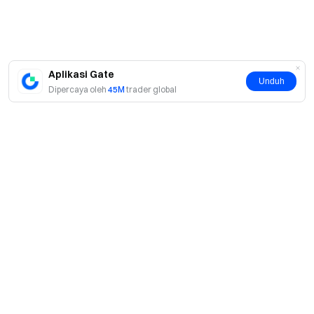
Dunia”
Langkah 3: Selesaikan perdagangan prediksi dengan
volume tidak kurang dari 50 USDT
Langkah 4: Tunggu penyelesaian dan distribusi hadiah
Aplikasi Gate
Unduh
Dipercaya oleh
45M
trader global
Aturan Penggunaan Prediction Market Experience
Voucher:
Semua hadiah yang didistribusikan dalam acara ini
adalah "Prediction Market Experience Voucher", yang
tidak dapat langsung ditarik dan hanya dapat digunakan
untuk berpartisipasi dalam perdagangan prediction
market di platform.
Keuntungan yang dihasilkan dari penggunaan
Tentang
Prediction Market Experience Voucher untuk prediksi
Tentang Kami
dapat ditarik.
Produk
Karier
Prediction Market Experience Voucher memiliki masa
P2P
Layanan
berlaku setelah diterbitkan. Voucher yang tidak
Ruang berita