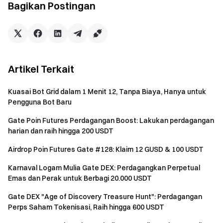
Bagikan Postingan
memengaruhi kelayakan hadiah. (Terbatas untuk 100
pengguna pertama setiap hari berdasarkan siapa cepat dia
dapat. Setiap pengguna dapat menerima hadiah kumulatif
maksimal 200 USDT. Hadiah didistribusikan setiap minggu.)
Artikel Terkait
Manfaat 2: Hak Istimewa Pengguna Baru Eksklusif,
Bagikan Hadiah 10.000 USDT
Kuasai Bot Grid dalam 1 Menit 12, Tanpa Biaya, Hanya untuk
Pengguna Bot Baru
Selama acara berlangsung, pengguna baru yang
berpartisipasi di prediction market Gate untuk pertama kali
Gate Poin Futures Perdagangan Boost: Lakukan perdagangan
dan menyelesaikan prediksi pertandingan kunci Piala Dunia
harian dan raih hingga 200 USDT
dengan volume perdagangan tidak kurang dari 20 USDT
Airdrop Poin Futures Gate #128: Klaim 12 GUSD & 100 USDT
akan menerima hadiah pengguna baru sebesar 10 USDT.
(Terbatas untuk 1.000 pengguna baru yang memenuhi
Karnaval Logam Mulia Gate DEX: Perdagangkan Perpetual
Emas dan Perak untuk Berbagi 20.000 USDT
syarat, siapa cepat dia dapat. Hadiah ini tidak dapat
digabungkan dengan Manfaat 1. Hadiah akan didistribusikan
Gate DEX "Age of Discovery Treasure Hunt": Perdagangan
setiap minggu.)
Perps Saham Tokenisasi, Raih hingga 600 USDT