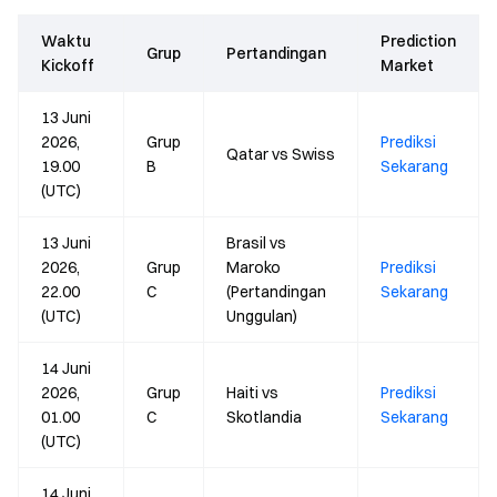
Waktu
Prediction
Grup
Pertandingan
Kickoff
Market
13 Juni
2026,
Grup
Prediksi
Qatar vs Swiss
19.00
B
Sekarang
(UTC)
13 Juni
Brasil vs
2026,
Grup
Maroko
Prediksi
22.00
C
(Pertandingan
Sekarang
(UTC)
Unggulan)
14 Juni
2026,
Grup
Haiti vs
Prediksi
01.00
C
Skotlandia
Sekarang
(UTC)
14 Juni