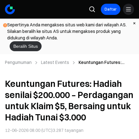
Daftar
Sepertinya Anda mengakses situs web kami dari wilayah AS.
Silakan beralih ke situs AS untuk mengakses produk yang
didukung di wilayah Anda.
Beralih Situs
Pengumuman
Latest Events
Keuntungan Futures:
Hadiah senilai $200.000 –
Perdagangan untuk Klaim
Keuntungan Futures: Hadiah
$5, Bersaing untuk Hadiah
Tunai $3.000
senilai $200.000 – Perdagangan
untuk Klaim $5, Bersaing untuk
Hadiah Tunai $3.000
12-06-2026 08.00 (UTC)
3.287
tayangan