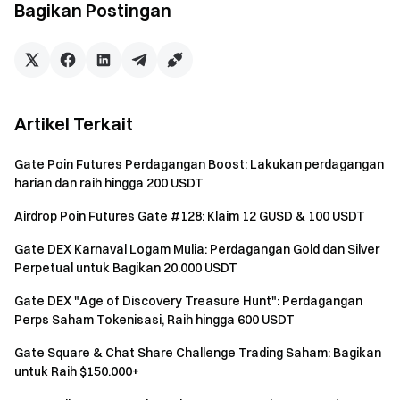
Bagikan Postingan
Catatan Penting:
Peserta harus mengklik tombol [Gabung Sekarang] di
halaman acara untuk registrasi dan menyelesaikan
Artikel Terkait
verifikasi identitas agar dapat menerima hadiah.
Volume Perdagangan = Volume Beli + Volume Jual.
Gate Poin Futures Perdagangan Boost: Lakukan perdagangan
harian dan raih hingga 200 USDT
Jumlah perdagangan untuk [Acara 1] harus ≥ $1 agar
sistem dapat mengenalinya. Hadiah akan diberikan
Airdrop Poin Futures Gate #128: Klaim 12 GUSD & 100 USDT
sebagai Voucher Rebate Biaya Perdagangan (rate 5%)
Gate DEX Karnaval Logam Mulia: Perdagangan Gold dan Silver
dan secara otomatis dikreditkan ke akun Anda setelah
Perpetual untuk Bagikan 20.000 USDT
tugas selesai. Pengguna yang menyelesaikan tugas lebih
dulu akan menerima hadiah secara prioritas. Jika hadiah
Gate DEX "Age of Discovery Treasure Hunt": Perdagangan
Perps Saham Tokenisasi, Raih hingga 600 USDT
Anda belum dikreditkan, berarti semua hadiah telah
diklaim atau Anda tidak memenuhi persyaratan
Gate Square & Chat Share Challenge Trading Saham: Bagikan
partisipasi tugas.
untuk Raih $150.000+
Hadiah untuk Acara 2 dan Acara 3 akan didistribusikan