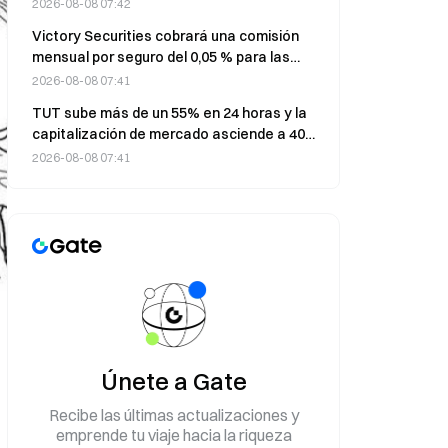
a las monedas estables de fuera de la UE
2026-08-08 07:42
Victory Securities cobrará una comisión
mensual por seguro del 0,05 % para las
cuentas de custodia de HashKey a partir
2026-08-08 07:41
del 10 de agosto.
TUT sube más de un 55% en 24 horas y la
capitalización de mercado asciende a 40
millones de dólares
2026-08-08 07:41
Únete a Gate
Recibe las últimas actualizaciones y
emprende tu viaje hacia la riqueza