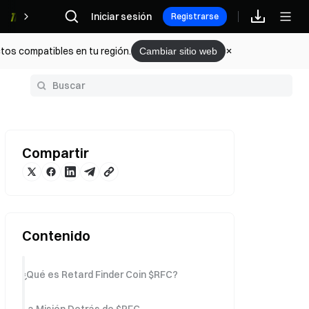
Iniciar sesión
Recompensas
Registrarse
tos compatibles en tu región.
Cambiar sitio web
Glosario
Compartir
Contenido
¿Qué es Retard Finder Coin $RFC?