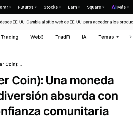
erar
Futuros
Stocks
Earn
Square
Más
esde EE. UU. Cambia al sitio web de EE. UU. para acceder a los produc
Trading
Web3
TradFi
IA
Temas
er Coin):
e que
er Coin): Una moneda
absurda con
onfianza
iversión absurda con
onfianza comunitaria