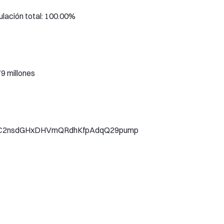
ulación total: 100.00%
79 millones
vCYC2nsdGHxDHVmQRdhKfpAdqQ29pump