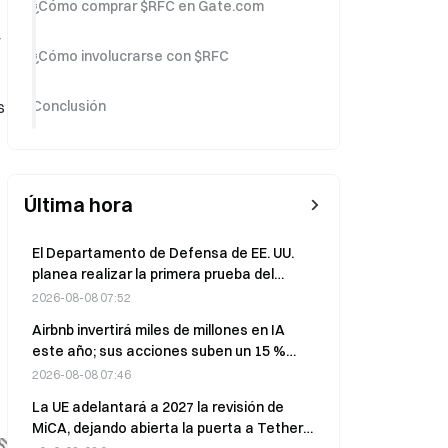
¿Cómo comprar $RFC en Gate.com
r
¿Cómo involucrarse con $RFC
s
Conclusión
Última hora
El Departamento de Defensa de EE. UU.
planea realizar la primera prueba del
sistema de defensa antimisiles Golden
2026-08-08 07:52
Dome antes de fin de año
Airbnb invertirá miles de millones en IA
este año; sus acciones suben un 15 %
tras superar las previsiones de beneficios
2026-08-08 07:46
La UE adelantará a 2027 la revisión de
MiCA, dejando abierta la puerta a Tether y