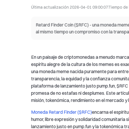
Última actualización
2026-04-01 09:00:07
Tiempo de 
Retard Finder Coin ($RFC) - una moneda meme
al mismo tiempo un compromiso con la transpar
En un paisaje de criptomonedas a menudo marcado 
espíritu alegre de la cultura de los memes es ex
una moneda meme nacida puramente para entrete
transparencia, la equidad y la confianza comunita
plataforma de lanzamiento justo pump.fun, $RFC a
promesa de no estafas ni desplumes. Este artícul
misión, tokenómica, rendimiento en el mercado y l
Moneda Retard Finder ($RFC)
encarna el espírit
humor, libre expresión y solidaridad comunitaria 
lanzamiento justo en pump.fun y la tokenómica tra