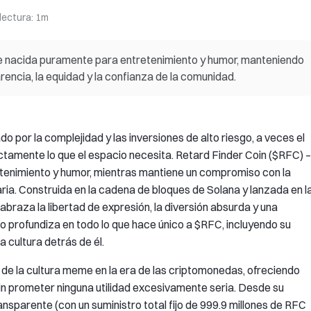
lectura
:
1m
 nacida puramente para entretenimiento y humor, manteniendo
encia, la equidad y la confianza de la comunidad.
por la complejidad y las inversiones de alto riesgo, a veces el
actamente lo que el espacio necesita. Retard Finder Coin ($RFC) –
nimiento y humor, mientras mantiene un compromiso con la
ria. Construida en la cadena de bloques de Solana y lanzada en l
braza la libertad de expresión, la diversión absurda y una
o profundiza en todo lo que hace único a $RFC, incluyendo su
a cultura detrás de él.
u de la cultura meme en la era de las criptomonedas, ofreciendo
sin prometer ninguna utilidad excesivamente seria. Desde su
nsparente (con un suministro total fijo de 999.9 millones de RFC