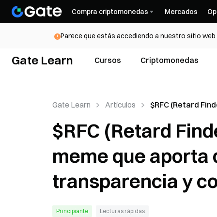
Compra criptomonedas
Mercados
Op
Parece que estás accediendo a nuestro sitio web d
Gate Learn
Cursos
Criptomonedas
Gate Learn
Artículos
$RFC (Retard Find
Una moneda mem
$RFC (Retard Find
aporta diversión 
transparencia y c
meme que aporta d
comunitaria
transparencia y c
Principiante
Lecturas rápidas