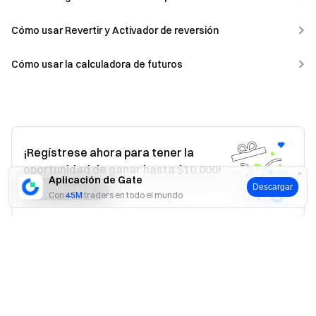
Cómo usar Revertir y Activador de reversión
Cómo usar la calculadora de futuros
¡Regístrese ahora para tener la
oportunidad de ganar hasta $10,000!
Aplicación de Gate
Descargar
Regístrese
Con
45M
traders en todo el mundo
Sí
No
¿Te ha resultado útil?
Sí
No