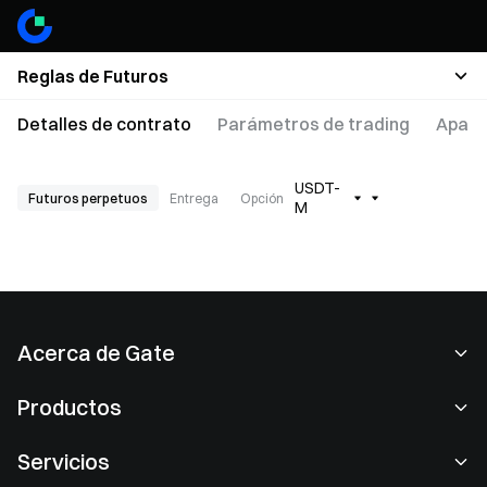
Reglas de Futuros
Detalles de contrato
Parámetros de trading
Apala
USDT-
Futuros perpetuos
Entrega
Opción
M
Acerca de Gate
Acerca de nosotros
Productos
Empleo
P2P
Servicios
Sala de prensa
Conversión y trading en bloques