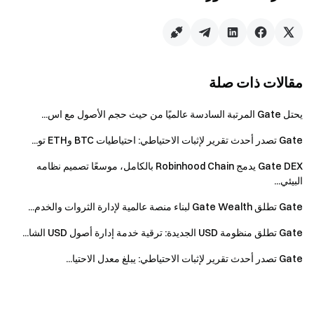
الكاملة من الفرص ما قبل الإدراج والاكتتاب في الطروحات إلى
التداول في السوق الثانوي، مما يوفر للمستخدمين إمكانية
الاستثمار في مختلف مراحل تطور الشركات.
وفي المستقبل، ستواصل Gate توسيع تغطيتها للأسهم العالمية
مقالات ذات صلة
والأصول المالية التقليدية، مع إثراء الأدوات القابلة للتداول وفئات
الأسواق، وتحسين إمكانية الوصول إلى الأصول العالمية وكفاءة
يحتل Gate المرتبة السادسة عالميًا من حيث حجم الأصول مع اس...
تخصيصها. وفي الوقت ذاته، ستواصل Gate تعزيز منظومتها
Gate تصدر أحدث تقرير لإثبات الاحتياطي: احتياطيات BTC وETH تو...
المتكاملة التي تشمل فرص ما قبل الطرح، والمشاركة في
الطروحات العامة، والتداول بعد الإدراج، لبناء منصة استثمارية
Gate DEX يدمج Robinhood Chain بالكامل، موسعًا تصميم نظامه
شاملة أكثر انفتاحًا وكفاءة وتنوعًا.
البيئي...
Gate تطلق Gate Wealth لبناء منصة عالمية لإدارة الثروات والخدم...
Gate تطلق منظومة USD الجديدة: ترقية خدمة إدارة أصول USD الشا...
كيفية تداول الأسهم المدرجة في هونغ كونغ
Gate تصدر أحدث تقرير لإثبات الاحتياطي: يبلغ معدل الاحتيا...
على Gate
حدّث تطبيق Gate إلى الإصدار 8.23.5 أو أحدث.