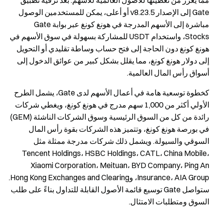
مما يعزز من تغطيتها للأصول العالمية للأسهم. بعد ترقية تطبيق
Gate إلى الإصدار v8.23.5 أو أعلى، يمكن للمستخدمين الوصول
مباشرة إلى الأسهم المدرجة في هونغ كونغ عبر بوابة Gate
Stocks، واستخدام USDT للمشاركة بسهولة في سوق الأسهم في
هونغ كونغ دون الحاجة إلى فتح حساب وساطة تقليدي أو التحويل
إلى دولار هونغ كونغ، مما يقلل بشكل كبير من عوائق الدخول إلى
أسواق رأس المال العالمية.
كخطوة توسعية هامة في أعمال الأسهم لدى Gate، يشمل الطرح
الأولي أكثر من 1,000 سهم مدرج في هونغ كونغ، ويغطي شركات
رائدة من كل من السوق الرئيسية وسوق الشركات الناشئة (GEM)
في بورصة هونغ كونغ، وتتميز هذه الشركات بقوة رأس المال
السوقي والسيولة. ويشمل ذلك شركات مدرجة ممثلة مثل
Tencent Holdings، HSBC Holdings، CATL، China Mobile،
Xiaomi Corporation، Meituan، BYD Company، Ping An
Insurance، AIA Group، وHong Kong Exchanges and Clearing.
ستواصل Gate توسيع قائمة الأصول القابلة للتداول بناءً على طلب
السوق ومتطلبات الامتثال.