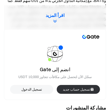
وBATS، مع إمكانية التداول الجزئي بدءًا من 0.01 سهم فقط. كما
أن Gate Stocks متكاملة بالكامل مع نظام مستويات VIP، حيث
يمكن للمستخدمين الترقية إلى VIP بمجرد امتلاكهم ما لا يقل عن
اقرأ المزيد
$2,000 والاستفادة من رسوم تداول حصرية منخفضة تصل إلى
%0.023، بالإضافة إلى خدمات مدير حساب شخصي 1-على-1.
يُثري إدراج الأسهم في هونغ كونغ تغطية Gate لمنتجات الأسهم،
مما يمكّن المستخدمين من توزيع استثماراتهم بين أسواق رأس
المال الأمريكية والهونغ كونغية عبر منصة واحدة والوصول إلى
فرص استثمارية أكثر تنوعًا في الأسهم العالمية. وبالاستفادة من
نظام الحساب الموحد، وإمكانية التسوية بـ USDT، وشبكة الأصول
العالمية المتنامية، يمكن للمستخدمين الاستثمار بسهولة عبر
انضم إلى Gate
الأسواق وتحسين كفاءة تخصيص رؤوس الأموال.
سجّل الآن لتحصل على مكافآت تتجاوز 10,000 USDT
في الوقت نفسه، يعزز إطلاق تداول الأسهم في هونغ كونغ منظومة
منتجات Gate في الأصول المالية التقليدية. فقد أنشأت Gate الآن
تسجيل حساب جديد
تسجيل الدخول
هيكل منتجات متعدد المستويات يغطي ما قبل الطروحات العامة
(Pre-IPOs)، وإمكانية الاكتتاب في الطروحات العامة (IPO
Access)، وتداول الأسهم، موصلة بذلك دورة حياة الاستثمار
مشاركة المنشورات