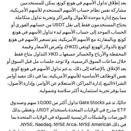
بعد إطلاق تداول الأسهم في هونغ كونغ، يمكن للمستخدمين
مشاركة نفس نظام حساب الأسهم المستخدم للأسهم الأمريكية،
مما يتيح إدارة موحدة للأموال والمراكز وتجربة تداول متكاملة.
يحتاج المستخدمون فقط إلى نقل USDT من حسابهم الفوري أو
الحساب الموحد إلى حساب الأسهم لبدء تداول الأسهم في هونغ
كونغ. وبالمقارنة مع الأسهم الأمريكية، يتم تسعير الأسهم في هونغ
كونغ بالدولار الهونغ كونغي (HKD)، وتُعرض الأسعار وقيمة
المحفظة والأرباح والخسائر جميعها بـ HKD. التداول متاح فقط
خلال ساعات السوق الرسمية، ولا توجد جلسات مل قبل السوق أو
بعد الإغلاق. بالإضافة إلى ذلك، يدعم تداول الأسهم في هونغ كونغ
نفس الوظائف الأساسية للأسهم الأمريكية، بما في ذلك تنفيذ أوامر
الشراء/البيع، إدارة المراكز، الاستعلام عن الأوامر، وإدارة الأصول،
مما يوفر تجربة استثمارية أكثر سلاسة وشمولية.
حاليًا، تدعم Gate Stocks تداول أكثر من 10,000 سهم وصندوق
ETF مدرج في الولايات المتحدة باستخدام USDT، وتغطي بذلك
البورصات والشبكات الرئيسية للسيولة في الولايات المتحدة بما
في ذلك NYSE، Nasdaq، NYSE Arca، NYSE American،