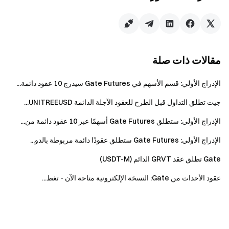
قم بزيارة الموقع الرسمي لـ Gate
حمّل تطبيق Gate على الجوال أو الكمبيوتر
تابعنا على X (تويتر)
للحصول على المزيد من المكافآت
انضم إلى مجتمعنا على تيليغرام
لمناقشة أحدث المواضيع الرائجة
تفاعل مع مجتمعنا العالمي
واطّلع على آخر المستجدات
مقالات ذات صلة
الشفافية والأمان
تحقق من إثبات الاحتياطي بنسبة 100% لدينا
الإدراج الأولي: قسم الأسهم في Gate Futures سيدرج 10 عقود دائمة...
جيت تطلق التداول قبل الطرح للعقود الآجلة الدائمة UNITREEUSD...
الإدراج الأولي: ستطلق Gate Futures أسهمًا عبر 10 عقود دائمة من...
الإدراج الأولي: Gate Futures ستطلق عقودًا دائمة مربوطة بالدو...
Gate تطلق عقد GRVT الدائم (USDT-M)
عقود الأحداث من Gate: النسخة الإلكترونية متاحة الآن - تغط...