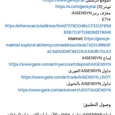
الموقع الرسمي:
https://www.gensyn.ai/
تويتر (X):
https://x.com/gensynai
معرّف رمز AIGENSYN:
ETH:
https://etherscan.io/address/0x4d7078DDd6cCFED2F85d
B5B7D3Ff16828d378d48
Mainnet:
https://gensyn-
mainnet.explorer.alchemy.com/address/0x4e742319f6b0F
eC4afA504fC8ED3cEAB0fb751A2
إيداع AIGENSYN:
https://www.gate.com/ar/myaccount/deposit/AIGENSYN
تداول AIGENSYN الفوري:
https://www.gate.com/ar/trade/AIGENSYN_USDT
تداول AIGENSYN بالتحويل:
https://www.gate.com/ar/convert/USDT/AIGENSYN
وصول التطبيق:
إيداع AIGENSYN: تطبيق Gate – [الأصول] – [الفوري] – [إيداع] –