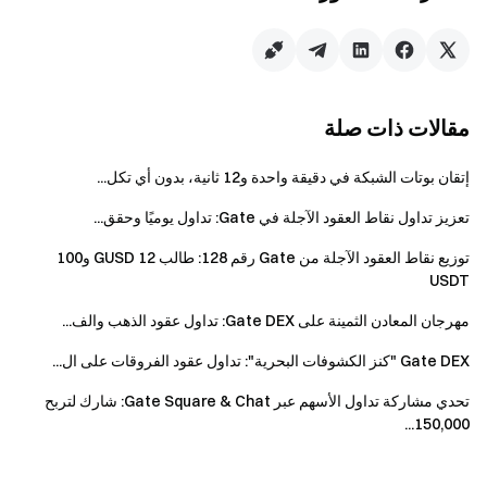
القيمة بالدولار الأمريكي). إذا كان حسابك في وضع
الحساب الموحد (هامش عملة واحدة، هامش عبر
العملات، أو هامش المحفظة)، سيتم استخدام رصيد
USDT وBTC في حساب التداول الفوري تحت الحساب
الموحد لاحتساب قيمة الأصول. يتم منح نقاط ثابتة بناءً
مقالات ذات صلة
على المستوى المقابل.
إتقان بوتات الشبكة في دقيقة واحدة و12 ثانية، بدون أي تكل...
ملاحظات
تعزيز تداول نقاط العقود الآجلة في Gate: تداول يوميًا وحقق...
يجب على جميع المشاركين إتمام التحقق من الهوية
توزيع نقاط العقود الآجلة من Gate رقم 128: طالب 12 GUSD و100
قبل المطالبة بالمكافآت.
USDT
حجم تداول العقود الآجلة لا يشمل التداول بالنسخ أو
مهرجان المعادن الثمينة على Gate DEX: تداول عقود الذهب والف...
التداول عبر الروبوتات.
Gate DEX "كنز الكشوفات البحرية": تداول عقود الفروقات على ال...
مكافآت الرموز الناتجة عن توزيع نقاط العقود الآجلة
يتم توزيعها من قبل المنصة لغرض المكافآت فقط.
تحدي مشاركة تداول الأسهم عبر Gate Square & Chat: شارك لتربح
الرموز نفسها مستقلة عن المنصة. المشروع المعني قد
150,000...
ينطوي على بعض المخاطر وتقلبات الأسعار؛ على
المشاركين توخي الحذر وفهم المخاطر بشكل كامل قبل