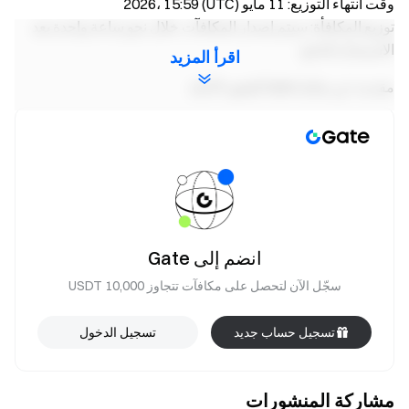
وقت انتهاء التوزيع: ‎11 مايو 2026‎، ‎15:59‎ (UTC)
توزيع المكافأة: سيتم إصدار المكافآت خلال نحو ساعة واحدة بعد
الاستبدال الناجح.
اقرأ المزيد
مقدمة عن نقاط Gate للعقود الآجلة
تعريف النقاط: نقاط Gate للعقود الآجلة هي مقياس
للنشاط يعكس مدى تفاعل المستخدم في تداول العقود
الآجلة على منصة Gate، ويتم احتسابها بناءً على الأصول
المحتفظ بها ونشاط التداول الخاص بالمستخدم. قيمة
النقاط هي المجموع التراكمي للنقاط اليومية المكتسبة
خلال آخر ‎15‎ يومًا.
انضم إلى Gate
الوظيفة الأساسية: تحدد النقاط بشكل مباشر أهليتك
سجّل الآن لتحصل على مكافآت تتجاوز 10,000 USDT
لتوزيعات الرموز المجانية، والاكتتابات في TGE،
والفعاليات المحدودة الوقت. كلما زادت نقاطك، حصلت
تسجيل حساب جديد
تسجيل الدخول
على وصول إلى المزيد من الفعاليات والمزايا.
احتساب الرصيد: يتم أخذ لقطة يومية لرصيد USDT
وBTC في حساب العقود الآجلة الخاص بك (يتم احتساب
مشاركة المنشورات