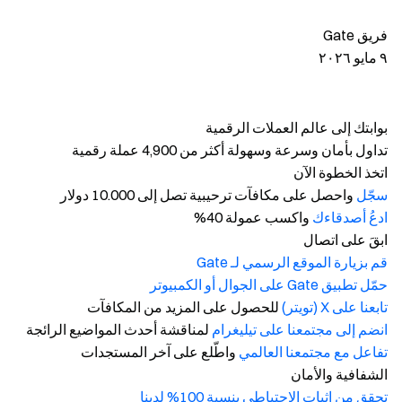
فريق Gate
٩ مايو ٢٠٢٦
بوابتك إلى عالم العملات الرقمية
تداول بأمان وسرعة وسهولة أكثر من 4,900 عملة رقمية
اتخذ الخطوة الآن
سجّل
واحصل على مكافآت ترحيبية تصل إلى 10.000 دولار
ادعُ أصدقاءك
واكسب عمولة 40%
ابقَ على اتصال
قم بزيارة الموقع الرسمي لـ Gate
حمّل تطبيق Gate على الجوال أو الكمبيوتر
تابعنا على X (تويتر)
للحصول على المزيد من المكافآت
انضم إلى مجتمعنا على تيليغرام
لمناقشة أحدث المواضيع الرائجة
تفاعل مع مجتمعنا العالمي
واطّلع على آخر المستجدات
الشفافية والأمان
تحقق من إثبات الاحتياطي بنسبة 100% لدينا