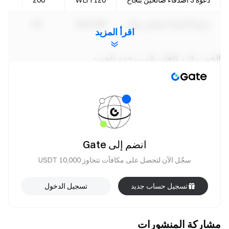
دعوة 3 أصدقاء صالحين بنجاح
120 WLFI
200
دعوة 8 أصدقاء صالحين بنجاح
300 WLFI
80
اقرأ المزيد
الحدث 3: مكافآت المستخدم الجديد
خلال فترة الحدث، يمكن للأصدقاء المدعوين الذين يكملون أي من
المهام التالية المطالبة بمكافأة ترحيب المستخدم الجديد بقيمة 20–
50 WLFI. إجمالي الجائزة: 60,000 WLFI، وتوزع وفقًا لأسبقية
الحضور.
إجمالي التداول الفوري ≥ 1,000 USDT
انضم إلى Gate
إجمالي تداول العقود الآجلة ≥ 5,000 USDT
سجّل الآن لتحصل على مكافآت تتجاوز 10,000 USDT
إجمالي تداول TradFi ≥ 1,000 USDT
تسجيل حساب جديد
تسجيل الدخول
ملاحظات:
يجب على المشاركين التسجيل من خلال النقر على زر
مشاركة المنشورات