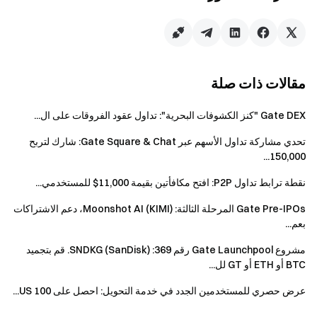
[انضم الآن] في صفحة الحدث وإكمال التحقق من الهوية
ليكونوا مؤهلين للحصول على المكافآت.
يُوصى باستخدام زر [أكمل الآن] في صفحة الحدث
لإنهاء مهام الإحالة الخاصة بك، مما يساعد في ضمان تتبع
وتسوية تقدم المهام في الوقت الفعلي.
مقالات ذات صلة
حجم التداول = حجم الشراء + حجم البيع
Gate DEX "كنز الكشوفات البحرية": تداول عقود الفروقات على ال...
سيتم توزيع مكافآت WLFI لهذا الحدث على شكل
تحدي مشاركة تداول الأسهم عبر Gate Square & Chat: شارك لتربح
توزيع مجاني للرموز. سيتم إضافة مكافآت الحدث 1 في
150,000...
الوقت الفعلي. الحصص محدودة ومتاحة وفقًا لأسبقية
نقطة ترابط تداول P2P: افتح مكافأتين بقيمة 11,000$ للمستخدمي...
الحضور، ويخضع التوزيع للحالة الفعلية؛ إذا لم تتم إضافة
المكافأة، فهذا يعني أن الجائزة قد نفدت. سيتم توزيع
Gate Pre-IPOs المرحلة الثالثة: Moonshot AI (KIMI)، دعم الاشتراكات
مكافآت الحدثين 2 و3 في حسابات المستخدمين خلال 14
بعم...
يوم عمل بعد انتهاء الحدث.
مشروع Gate Launchpool رقم 369: SNDKG (SanDisk). قم بتجميد
ليكون المؤهل للحصول على المكافآت، يجب على
BTC أو ETH أو GT لل...
المُحال إليه التسجيل باستخدام رمز الإحالة الحصري
عرض حصري للمستخدمين الجدد في خدمة التحويل: احصل على 100 US...
للمُحيل.