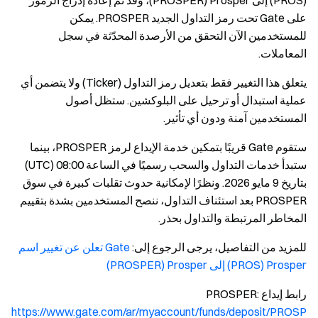
‏(PROS) إلى Prosper ‏(PROSPER)، وقد تم إعادة إدراج الرموز
على Gate تحت رمز التداول الجديد PROSPER. يمكن
للمستخدمين الآن التحقق من الأرصدة المحدّثة في سجل
المعاملات.
يتعلق هذا التغيير فقط بتعديل رمز التداول (Ticker) ولا يتضمن أي
عملية استبدال أو ترحيل على البلوكشين. ستظل أصول
المستخدمين آمنة ودون أي تأثير.
ستقوم Gate قريبًا بتمكين خدمة الإيداع لرمز PROSPER، بينما
ستبدأ خدمات التداول والسحب رسميًا في الساعة 08:00 (UTC)
بتاريخ 9 مايو 2026. ونظرًا لإمكانية حدوث تقلبات كبيرة في سوق
PROSPER بعد استئناف التداول، ننصح المستخدمين بشدة بتقييم
المخاطر المرتبطة والتداول بحذر.
للمزيد من التفاصيل، يرجى الرجوع إلى:
Gate تعلن عن تغيير اسم
Prosper ‏(PROS) إلى Prosper ‏(PROSPER)
رابط إيداع PROSPER:
https://www.gate.com/ar/myaccount/funds/deposit/PROSP