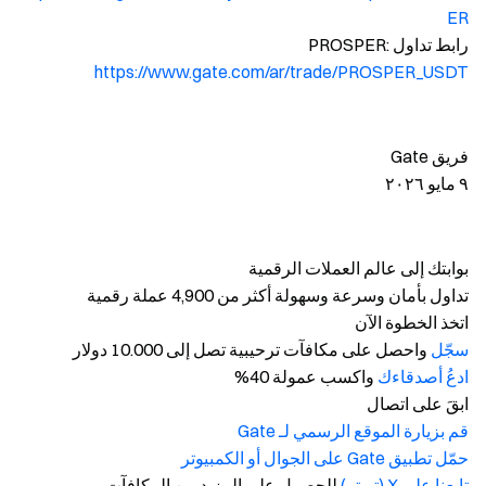
ER
رابط تداول PROSPER:
https://www.gate.com/ar/trade/PROSPER_USDT
فريق Gate
٩ مايو ٢٠٢٦
بوابتك إلى عالم العملات الرقمية
تداول بأمان وسرعة وسهولة أكثر من 4,900 عملة رقمية
اتخذ الخطوة الآن
سجّل
واحصل على مكافآت ترحيبية تصل إلى 10.000 دولار
ادعُ أصدقاءك
واكسب عمولة 40%
ابقَ على اتصال
قم بزيارة الموقع الرسمي لـ Gate
حمّل تطبيق Gate على الجوال أو الكمبيوتر
تابعنا على X (تويتر)
للحصول على المزيد من المكافآت