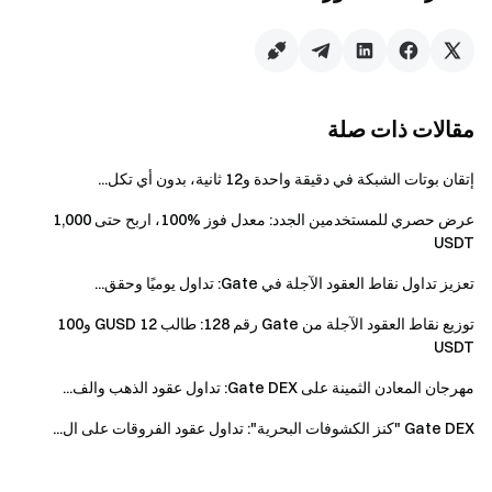
جميع المشاركين الضغط على [انضم الآن] للتسجيل
وإكمال التحقق من الهوية قبل انتهاء الحدث.
حجم التداول = حجم الشراء + حجم البيع.
سيتم توزيع المكافآت على شكل قسائم مركز وتُضاف
مقالات ذات صلة
تلقائيًا حسب أسبقية الحضور حتى نفاد الكمية. ينتهي
الحدث تلقائيًا عند توزيع كامل صندوق الجوائز.
إتقان بوتات الشبكة في دقيقة واحدة و12 ثانية، بدون أي تكل...
يُحظر تمامًا أي سلوك احتيالي، بما في ذلك التسجيل
عرض حصري للمستخدمين الجدد: معدل فوز %100، اربح حتى 1,000
الجماعي للحسابات، التداول الخبيث، التداول الذاتي، أو
USDT
التداول المنسق. سيتم اعتبار الحسابات المتعددة تحت
نفس الهوية المُحققة كحساب واحد. الحسابات الفرعية
تعزيز تداول نقاط العقود الآجلة في Gate: تداول يوميًا وحقق...
غير مؤهلة لهذا الحدث.
توزيع نقاط العقود الآجلة من Gate رقم 128: طالب 12 GUSD و100
صانعو السوق، الحسابات المؤسسية، وحسابات
USDT
الشركات غير مؤهلة لهذا الحدث.
مهرجان المعادن الثمينة على Gate DEX: تداول عقود الذهب والف...
في حال وجود أي تعارض بين النسخة المترجمة
Gate DEX "كنز الكشوفات البحرية": تداول عقود الفروقات على ال...
والنسخة الإنجليزية، تسود النسخة الإنجليزية.
تحتفظ Gate بحق التفسير النهائي لهذا الحدث.