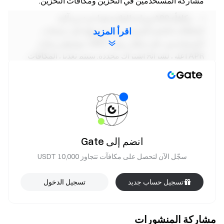
مشاركة المستخدمين في التخزين ومكافآت التخزين.
مكافأة APR وزيادة الفائدة هما جزء من آلية
المكافآت الدائمة للمنصة، ويتم توزيعها على حسابات
اقرأ المزيد
المستخدمين على شكل رموز USDT، مع توفير معدل
APR أعلى لشرائح اشتراك محددة. سيتم تعديل المكافآت
ديناميكياً بناءً على ظروف السوق وتوزيعها حتى نفادها.
تم تحديث البيانات في 1 مايو 2026؛ المعدلات الفعلية
تعتمد على ما هو معروض في صفحة الاشتراك.
ملاحظات：
انضم إلى Gate
الإعلان الرسمي هو المرجع النهائي لهذا الحدث.
سجّل الآن لتحصل على مكافآت تتجاوز 10,000 USDT
المستخدمون في المملكة المتحدة والمناطق الأخرى
المحظورة لا يمكنهم الوصول إلى هذه الخدمة (يرجى
تسجيل حساب جديد
تسجيل الدخول
الرجوع إلى
اتفاقية المستخدم
لمزيد من التفاصيل حول
المناطق المحظورة).
تحذير المخاطر: يجب على المستخدمين إدراك أن
مشاركة المنشورات