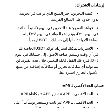
إرشادات الاشتراك:
كيفية التخزين:
اختر المنتج الذي ترغب في تخزينه،
بدون حدود على المبالغ الفردية.
قواعد التوزيع:
عند التخزين في اليوم D، تبدأ الفائدة
في اليوم D+1، ويتم دفع العوائد في اليوم D+2. يتم
إضافة الأرباح تلقائياً إلى حسابك بـ USDT يومياً.
الاسترداد:
يمكنك استرداد عوائد USDT الخاصة بك
في أي وقت وسيتم إضافة الأصول إلى حسابك في اليوم
D+1. فترة فك القفل قابلة للتغيير. خلال هذه الفترة، لن
يتم توليد أي مكافآت تخزين أو مكافآت إضافية من مبلغ
الأصول الجاري استردادها.
حساب الحد الأقصى لـ APR:
الحد الأقصى لـ APR = تقدير APR + مكافأة APR
الحد الأقصى لـ APR غير ثابت وسيتغير يومياً بناءً على