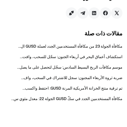
تداول العملات الرقمية يتأثر بعوامل متعددة، بما في ذلك
التغيرات السوقية والسياساتية. السوق شديد التقلب،
وتقلبات الأسعار يصعب التنبؤ بها. يرجى توخي الحذر من
مخاطر السوق والتداول بحكمة.
مقالات ذات صلة
فريق Gate
مكافأة الجولة 23 من مكافأة المستخدمين الجدد لعملة GUSD ال...
١ مايو ٢٠٢٦
استكشاف أعماق البحر في أربعاء الجنون: سجّل للسحب، وافت...
موسم مكافآت الربح البسيط السادس: سجّل لتحصل على ما يصل...
بوابتك إلى عالم العملات الرقمية
ضربة ثروة الأربعاء المجنون: سجل للاشتراك في السحب، واف...
تداول بأمان وسرعة وسهولة أكثر من 4,900 عملة رقمية
تم ترقية منتج الخزانة الأمريكية المرنة GUSD: احتفظ واكسب...
اتخذ الخطوة الآن
سجّل
واحصل على مكافآت ترحيبية تصل إلى 10.000 دولار
مكافأة المستخدمين الجدد في سكّ GUSD الجولة 22: معدل مئوي س...
ادعُ أصدقاءك
واكسب عمولة 40%
ابقَ على اتصال
قم بزيارة الموقع الرسمي لـ Gate
حمّل تطبيق Gate على الجوال أو الكمبيوتر