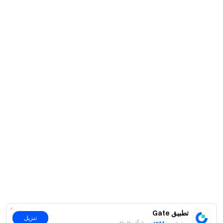
تابعنا على X (تويتر)
للحصول على المزيد من المكافآت
انضم إلى مجتمعنا على تيليغرام
لمناقشة أحدث المواضيع الرائجة
تفاعل مع مجتمعنا العالمي
واطّلع على آخر المستجدات
الشفافية والأمان
تحقق من إثبات الاحتياطي بنسبة 100% لدينا
تطبيق Gate
تنزيل