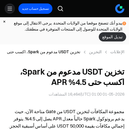
تسجيل حساب جديد
يبدو أنك تتصفح موقعنا من الولايات المتحدة. يرجى الانتقال إلى موقع
الولايات المتحدة للوصول إلى المنتجات المتوفرة في منطقتك.
تبديل الموقع
الإعلانات
التخزين
تخزين USDT مدعوم من Spark، اكسب حتى
4.5% APR
تخزين USDT مدعوم من Spark،
اكسب حتى 4.5% APR
01-05-2026 01:00 (UTC)
16,464
المشاهدات
مجموعة المكافآت لتخزين USDT من Gate متاحة الآن، حيث
يدعم بروتوكول Spark حالياً معدل APR يصل إلى 4.5%. يتوفر
إجمالي مكافآت بقيمة 50,000 USDT على أساس أسبقية الحجز.