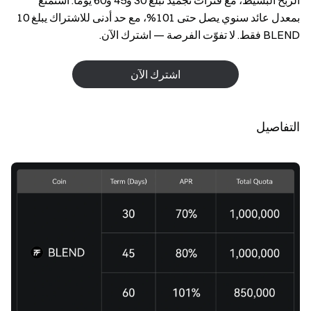
الربح البسيط، مع فترات تجميد تبلغ 30 و45 و60 يومًا. استمتع
بمعدل عائد سنوي يصل حتى ‎%101‎، مع حد أدنى للاشتراك يبلغ 10
BLEND فقط. لا تفوّت الفرصة — اشترك الآن.
اشترك الآن
التفاصيل