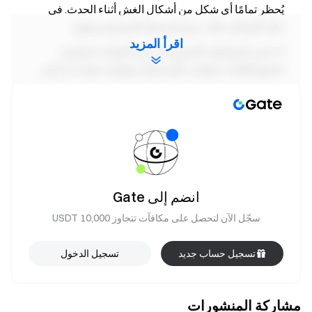
يُحظر تمامًا أي شكل من أشكال الغش أثناء الحدث. في
حال اكتشاف ذلك، سيتم استبعاد المستخدم فورًا.
اقرأ المزيد
تحذير المخاطر: الاستثمارات في العملات الرقمية
تخضع لتقلبات سوقية عالية وتتأثر بعوامل متعددة بما في
ذلك اتجاهات السوق والتطورات التنظيمية. يُرجى إدراك
المخاطر والتداول بحذر.
المستخدمون في المملكة المتحدة والمناطق المقيّدة
الأخرى غير مؤهلين لاستخدام هذه الخدمة. لمزيد من
المعلومات حول المناطق المحظورة، يُرجى قراءة
اتفاقية المستخدم
.
انضم إلى Gate
سجّل الآن لتحصل على مكافآت تتجاوز 10,000 USDT
فريق Gate
٣٠ أبريل ٢٠٢٦
تسجيل حساب جديد
تسجيل الدخول
مشاركة المنشورات
بوابتك إلى عالم العملات الرقمية