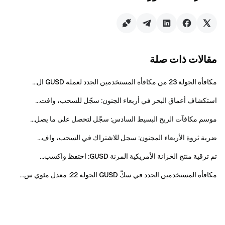
تداول بأمان وسرعة وسهولة أكثر من 4,900 عملة رقمية
اتخذ الخطوة الآن
سجّل
واحصل على مكافآت ترحيبية تصل إلى 10.000 دولار
ادعُ أصدقاءك
واكسب عمولة 40%
مقالات ذات صلة
ابقَ على اتصال
قم بزيارة الموقع الرسمي لـ Gate
مكافأة الجولة 23 من مكافأة المستخدمين الجدد لعملة GUSD ال...
حمّل تطبيق Gate على الجوال أو الكمبيوتر
تابعنا على X (تويتر)
للحصول على المزيد من المكافآت
استكشاف أعماق البحر في أربعاء الجنون: سجّل للسحب، وافت...
انضم إلى مجتمعنا على تيليغرام
لمناقشة أحدث المواضيع الرائجة
موسم مكافآت الربح البسيط السادس: سجّل لتحصل على ما يصل...
تفاعل مع مجتمعنا العالمي
واطّلع على آخر المستجدات
الشفافية والأمان
ضربة ثروة الأربعاء المجنون: سجل للاشتراك في السحب، واف...
تحقق من إثبات الاحتياطي بنسبة 100% لدينا
تم ترقية منتج الخزانة الأمريكية المرنة GUSD: احتفظ واكسب...
مكافأة المستخدمين الجدد في سكّ GUSD الجولة 22: معدل مئوي س...