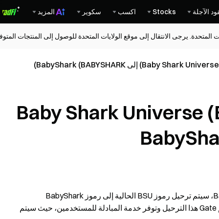
ود الآجلة
Stocks
اكسب
سكوير
المزيد
ات المتحدة. يرجى الانتقال إلى موقع الولايات المتحدة للوصول إلى المنتجات المت
عم ترحيل Baby Shark Universe (BSU)
وفقًا للإعلان الرسمي من فريق Baby Shark Universe (BSU)، سيتم ترحيل رموز BSU الحالية إلى رموز BabyShark
(BABYSHARK) الجديدة بنسبة 1 قديم مقابل 1 جديد. ستدعم Gate هذا الترحيل وتوفر خدمة المبادلة للمستخدمين، حيث سيتم