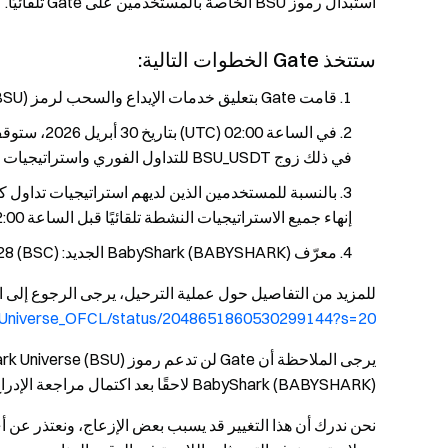
استبدال رموز BSU الخاصة بالمستخدمين على Gate تلقائيًا.
ستتخذ Gate الخطوات التالية:
قامت Gate بتعليق خدمات الإيداع والسحب لرمز Baby Shark Universe (BSU).
في ذلك زوج BSU_USDT للتداول الفوري واستراتيجيات التداول الكمي الشبكي.
إنهاء جميع الاستراتيجيات النشطة تلقائيًا قبل الساعة 02:00 (UTC) بتاريخ 30 أبريل 2026.
معرّف BabyShark (BABYSHARK) الجديد: 0x777bf78ad4546b61607a17bf4a1977dbbea98c28 (BSC)
للمزيد من التفاصيل حول عملية الترحيل، يرجى الرجوع إلى ا
BSUniverse_OFCL/status/2048651860530299144?s=20
BabyShark (BABYSHARK) لاحقًا بعد اكتمال مراجعة الإدراج من Gate.
نحن ندرك أن هذا التغيير قد يسبب بعض الإزعاج، ونعتذر عن 