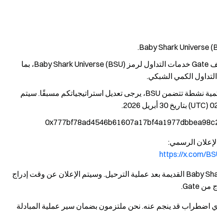
في الساعة 02:00 (UTC) بتاريخ 30 أبريل 2026، ستوقف Gate خدمات التداول لرمز Baby Shark Universe (BSU)، بما
بالنسبة للمستخدمين الذين لديهم استراتيجيات تداول كمية نشطة تتضمن BSU، يرجى تعديل استراتيجياتكم مسبقًا. سيتم
لإعلان الرسمي:
https://x.com/
يرجى الملاحظة أن Gate لن تدعم رموز Baby Shark Universe (BSU) القديمة بعد عملية الترحيل. وسيتم الإعلان عن وقت إدراج
أي اضطراب قد ينجم عنه. نحن ملتزمون بضمان سير عملية المبادلة