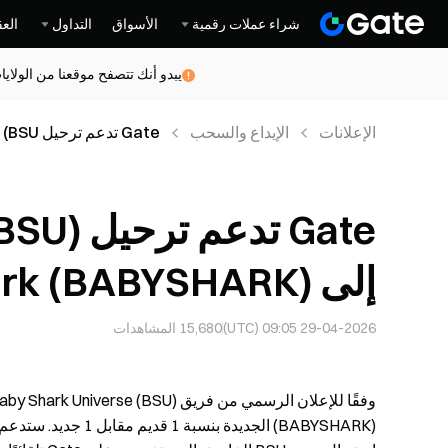
شراء عملات رقمية
الأسواق
التداول
العق
يبدو أنك تتصفح موقعنا من الولاي
الإعلانات
الإيداع والسحب
Gate تدعم ترحيل Baby Shark Universe (BSU) إلى BabyShark (BABYSHARK)
Gate تد
إلى BabyShark (BABYSHARK)
29-04-2026 09:05 (UTC)
15,680
المشاهدات