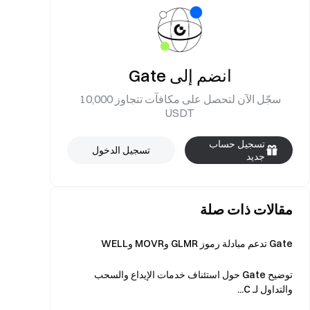
انضم إلى Gate
سجّل الآن لتحصل على مكافآت تتجاوز 10,000
USDT
تسجيل حساب
تسجيل الدخول
جديد
مقالات ذات صلة
Gate تدعم مبادلة رموز GLMR وMOVR وWELL
توضيح Gate حول استئناف خدمات الإيداع والسحب
والتداول لـ C...