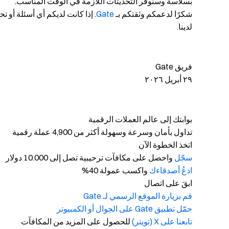
بسلاسة وسنوفر التحديثات اللازمة في الوقت المناسب.
شكرًا لدعمكم وثقتكم بـ
Gate
. إذا كانت لديكم أي أسئلة أو 
لدينا.
فريق Gate
٢٩ أبريل ٢٠٢٦
بوابتك إلى عالم العملات الرقمية
تداول بأمان وسرعة وسهولة أكثر من 4,900 عملة رقمية
اتخذ الخطوة الآن
سجّل
واحصل على مكافآت ترحيبية تصل إلى 10.000 دولار
ادعُ أصدقاءك
واكسب عمولة 40%
ابقَ على اتصال
قم بزيارة الموقع الرسمي لـ Gate
حمّل تطبيق Gate على الجوال أو الكمبيوتر
تابعنا على X (تويتر)
للحصول على المزيد من المكافآت