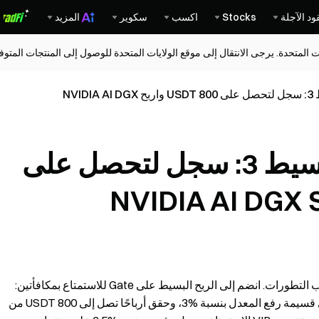
ود الآجلة
Stocks
اكسب
سكوير
المزيد
ات المتحدة. يرجى الانتقال إلى موقع الولايات المتحدة للوصول إلى المنتجات المت
موسم مكافآت الربح البسيط 3: سجل لتحصل على 800 USDT واربح NVIDIA AI DGX
موسم مكافآت الربح البسيط 3: سجل لتحصل على
عصر الذكاء الاصطناعي قد بدأ! تأكد من أن استراتيجيتك تواكب التطورات. انضم إلى الربح البسيط على Gate للاستمتاع بمكافأتين:
عوائد معززة وهدايا ذكاء اصطناعي قوية. سجّل للحصول على قسيمة رفع المعدل بنسبة %3، وحقق أرباحًا تصل إلى 800 USDT من