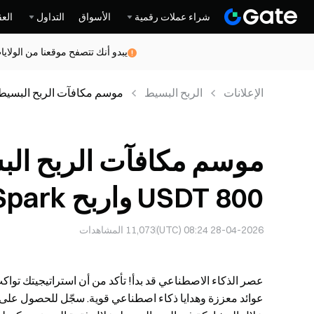
شراء عملات رقمية
الأسواق
التداول
العق
يبدو أنك تتصفح موقعنا من الولاي
الإعلانات
الربح البسيط
Spark
800 USDT واربح NVIDIA AI DGX Spark
28-04-2026 08:24 (UTC)
11,073
المشاهدات