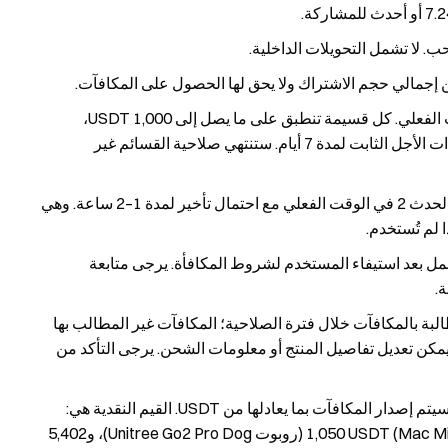
ب. لا تشمل التحويلات الداخلية.
ن إجمالي حجم الاشتراك ولا يحق لها الحصول على المكافآت.
سيتم توزيع قسائم رفع المعدل من الحدث 1 في الوقت الفعلي. كل قسيمة تنطبق على ما يصل إلى 1,000 USDT،
وصالحة لمدة 7 أيام، ويمكن استخدامها لمنتجات USDT ذات الأجل الثابت لمدة 7 أيام. ستنتهي صلاحية القسائم غير
سيتم توزيع الصناديق التجريبية للاستثمار المزدوج من الحدث 2 في الوقت الفعلي مع احتمال تأخير لمدة 1–2 ساعة. وهي
 الجوائز المادية من الحدث 3 خلال 14 يوم عمل بعد استيفاء المستخدم لشروط المكافأة. يرجى متابعة
.
لبة بالمكافآت خلال فترة الصلاحية؛ المكافآت غير المطالب بها
 متنازلًا عنها. بعد تقديم الطلب في Gate Shop، لا يمكن تعديل تفاصيل المنتج أو معلومات الشحن. يرجى التأكد من
في المناطق التي لا يمكن تسليم العناصر المادية إليها، سيتم إصدار المكافآت بما يعادلها من USDT. القيم النقدية هي:
476 USDT (نظارات Rokid)، 1,050 USDT (Mac Mini M4 24G)، 2,246 USDT (روبوت Unitree Go2 Pro Dog)، و5,402