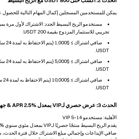
الحدث 2: اكسب حتى 800 USDT مع الربح البسيط
يمكن للمستخدمين المسجلين إكمال المهام التالية للحصول عل
تجريبي للاستثمار المزدوج بقيمة 200 USDT.
USDT.
USDT.
USDT.
الحدث 3: عرض حصري لـVIP بمعدل %2.5 APR & جهاز NVIDIA DGX Spark
الأهلية: مستخدمو VIP 5–14