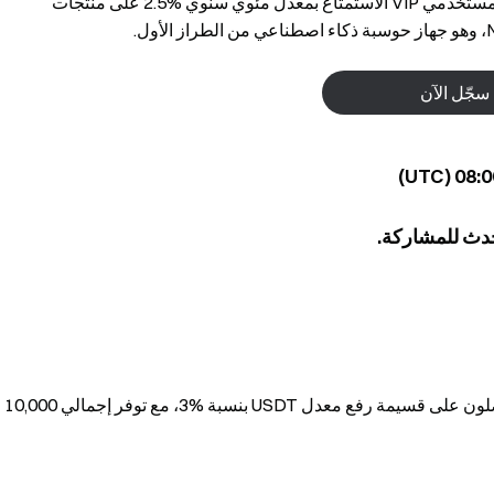
خلال المشاركة في الربح البسيط. خلال فترة الحدث، يمكن لمستخدمي VIP الاستمتاع بمعدل مئوي سنوي %2.5 على منتجات
سجّل الآن
حدث للمشاركة.
المستخدمون الذين يكملون التسجيل في الحدث بنجاح سيحصلون على قسيمة رفع معدل USDT بنسبة %3، مع توفر إجمالي 10,000