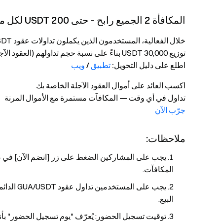
المكافأة 2 الجميع رابح – حتى 200 USDT لكل مستخدم
توزيع 30,000 USDT بناءً على نسبة حجم تداولهم (العقود الآجلة + التحويل)، مع حد أقصى 200 USDT لكل مستخدم.
اطلع على دليل التحويل:
تطبيق
/
ويب
اكسب العائد على أموال العقود الآجلة الخاصة بك
تداول في أي وقت — المكافآت مستمرة مع الأموال المرنة
جرّب الآن
ملاحظات:
يجب على المشاركين الضغط على زر [انضم الآن] في صف
المكافآت.
يجب على ا
البيع.
توقيت تسجيل الحضور: يُعرّف "يوم تسجيل الحضور" بأنه من 16:00 (UTC) حتى 15:59 (UTC) في اليو