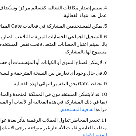
عمل بعد انتهاء الفعالية.
يمكن للمستخدمين المشاركة في فعاليات Gate المماثلة الأخرى لكنهم سيحصلون على مكافأة واحدة فقط من الأنشطة.
التسجيل الجماعي للحسابات المزيفة، التلاعب الضار بال
باتًا. سيتم اعتبار الحسابات المتعددة تحت نفس المستخد
مسموح لها بالمشاركة.
لا يمكن لصناع السوق أو الكيانات أو المؤسسات أو حساب
في حال وجود أي تعارض بين النسخة المترجمة والنسخة ا
تحتفظ Gate بحق التفسير النهائي لهذه الفعالية.
قد لا يتمكن المستخدمون في المملكة المتحدة والم
(بما في ذلك المشاركة في هذه الفعالية أو الألعاب أو ا
قراءة
اتفاقية المستخدم
.
تحذير المخاطر: تداول العملات الرقمية يتأثر بعدة 
متقلب للغاية وتقلبات الأسعار غير متوقعة. يرجى الانتبا
العقود الآجلة.