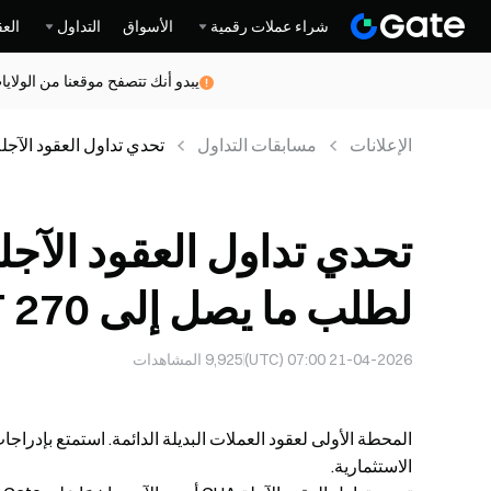
شراء عملات رقمية
الأسواق
التداول
العق
يبدو أنك تتصفح موقعنا من الولاي
الإعلانات
مسابقات التداول
تحدي تداول العقود الآجلة GUA، سجّل الحضور يوميًا لطلب ما يصل إلى 270 
لطلب ما يصل إلى 270 USDT
21-04-2026 07:00 (UTC)
9,925
المشاهدات
المحطة الأولى لعقود العملات البديلة الدائمة. استمتع بإدرا
الاستثمارية.