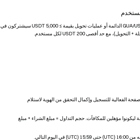
خلال الفعالية، المستخدمون الذين يكملون تداولات عقود GUA/USDT الدائمة أو عمليات تحويل بقيمة ≥ 5,000 USDT سيشتركون في
حة الفعالية للتسجيل وإكمال التحقق من الهوية لاستلام
لمستخدمين تداول عقود GUA/USDT الدائمة ليكونوا مؤهلين للمكافآت. حجم التداول = مبلغ الشراء + مبلغ
م التالي.