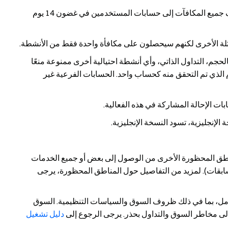
سيتم إصدار مكافآت الفعالية كقسائم مركز؛ وستُضاف جميع المكافآت إلى حسابات المستخدمين في غضون 14 يوم
حجم، التداول الذاتي، وأي أنشطة احتيالية أخرى ممنوعة منعًا
م الذي تم التحقق منه كحساب واحد. الحسابات الفرعية غير
ات الإحالة المشاركة في هذه الفعالية.
لإنجليزية، تسود النسخة الإنجليزية.
ناطق المحظورة الأخرى من الوصول إلى بعض أو جميع الخدمات
لمسابقات). لمزيد من التفاصيل حول المناطق المحظورة، يرجى
عوامل، بما في ذلك ظروف السوق والسياسات التنظيمية. السوق
ه إلى مخاطر السوق والتداول بحذر. يرجى الرجوع إلى
دليل تشغيل