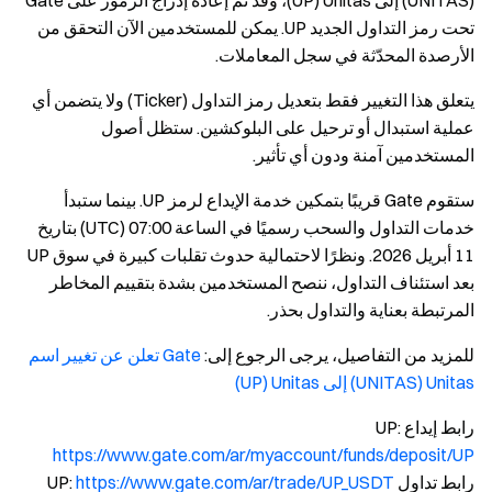
‏(UNITAS) إلى Unitas ‏(UP)، وقد تم إعادة إدراج الرموز على Gate
تحت رمز التداول الجديد UP. يمكن للمستخدمين الآن التحقق من
الأرصدة المحدّثة في سجل المعاملات.
يتعلق هذا التغيير فقط بتعديل رمز التداول (Ticker) ولا يتضمن أي
عملية استبدال أو ترحيل على البلوكشين. ستظل أصول
المستخدمين آمنة ودون أي تأثير.
ستقوم Gate قريبًا بتمكين خدمة الإيداع لرمز UP. بينما ستبدأ
خدمات التداول والسحب رسميًا في الساعة 07:00 (UTC) بتاريخ
11 أبريل 2026. ونظرًا لاحتمالية حدوث تقلبات كبيرة في سوق UP
بعد استئناف التداول، ننصح المستخدمين بشدة بتقييم المخاطر
المرتبطة بعناية والتداول بحذر.
للمزيد من التفاصيل، يرجى الرجوع إلى:
Gate تعلن عن تغيير اسم
Unitas ‏(UNITAS) إلى Unitas ‏(UP)
رابط إيداع UP:
https://www.gate.com/ar/myaccount/funds/deposit/UP
رابط تداول UP:
https://www.gate.com/ar/trade/UP_USDT