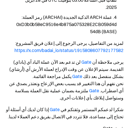
تلقائيًا قبل الساعة 03:00 بتوقيت UTC في 28 أبريل
2025.
عملة ARCH الذكية الجديدة (ARCHAI) رمز العملة:
0xD3b0b58eC9516e4b875a075328E2CB059d4d
54dB (BASE)
لمزيد من التفاصيل، يرجى الرجوع إلى إعلان فريق المشروع
:
https://x.com/badai_io/status/1915808607792177582
يرجى ملاحظة أن
Gate
لن تدعم بعد الآن عملة الباد آي (باداي)
القديمة. سيتم الإعلان عن وقت الإدراج لعملة الأرش آي (أرشاي)
بشكل منفصل بعد ذلك
Gate
يكمل مراجعة القائمة.
نحن نفهم أن هذا التغيير قد يسبب بعض الإزعاج ونعتذر بصدق عن
أي اضطراب.
Gate
ملتزمة بضمان عملية نقل العملة بسلاسة
وستواصل إبلاغك بأي إعلانات أخرى.
شكرا لدعمكم المستمر وثقتكم في
Gate
إذا كان لديك أي أسئلة أو
تحتاج إلى مساعدة، فلا تتردد في الاتصال بفريق دعم العملاء لدينا.