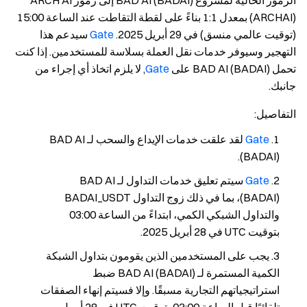
الرموز الحالية لمشروع BAD AI (BADAI) إلى رموز ARCH AI
(ARCHAI) بمعدل 1:1 بناءً على لقطة التقاطت عند الساعة 15:00
(توقيت عالمي منسق) في 29 أبريل 2025.
Gate
سيدعم هذا
التهجير وسيوفر خدمات نقل العملة بسلاسة للمستخدمين. إذا كنت
تحمل BAD AI (BADAI) على
Gate
, لا يلزم اتخاذ أي إجراء من
جانبك.
التفاصيل
:
Gate
لقد علقت خدمات الإيداع والسحب لـ BAD AI
(BADAI).
Gate
سيتم تعليق خدمات التداول لـ BAD AI
(BADAI)، بما في ذلك زوج التداول BADAI_USDT
والتداول الشبكي الكمي، ابتداءً من الساعة 03:00
بتوقيت UTC في 28 أبريل 2025.
يجب على المستخدمين الذين يقومون بتداول الشبكة
الكمية المستمرة لـ BAD AI (BADAI) ضبط
استراتيجياتهم التجارية مسبقًا. وإلا فسيتم إنهاء الصفقات