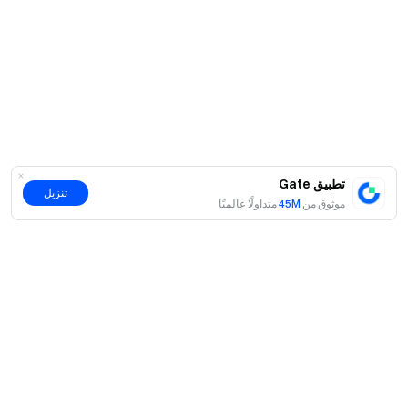
تطبيق Gate
تنزيل
موثوق من
45M
متداولًا عالميًا
حول